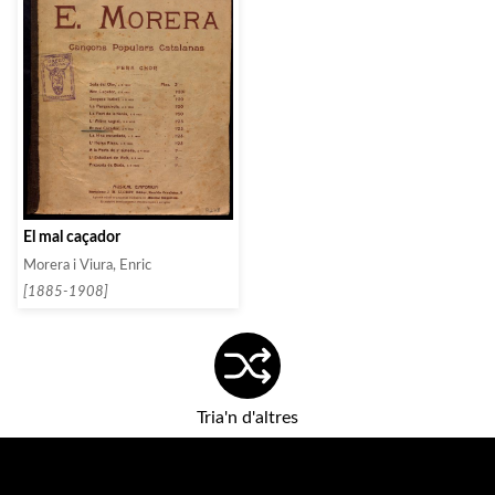
El mal caçador
Morera i Viura, Enric
[1885-1908]
Tria'n d'altres