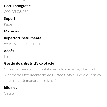
Codi Topogràfic
C02.05.03.232
Suport
Paper
Matèries
Repertori instrumental
Veus: S, C 1/2 , T, Ba, B
Accés
Lliure
Gestió dels drets d'explotació
Còpia permesa amb finalitat d'estudi o recerca, citant la font
"Centre de Documentació de l’Orfeó Català". Per a qualsevol
altre ús cal demanar autorització.
Idiomes
Català