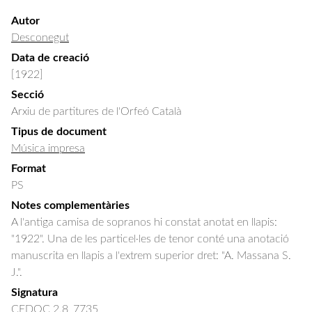
Autor
Desconegut
Data de creació
[1922]
Secció
Arxiu de partitures de l'Orfeó Català
Tipus de document
Música impresa
Format
PS
Notes complementàries
A l'antiga camisa de sopranos hi constat anotat en llapis:
"1922". Una de les particel·les de tenor conté una anotació
manuscrita en llapis a l'extrem superior dret: "A. Massana S.
J.".
Signatura
CEDOC 2.8_7735