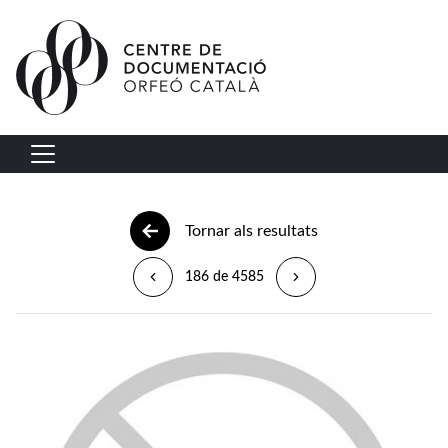
Vés al contingut
Navegació principal
Tornar als resultats
186 de 4585