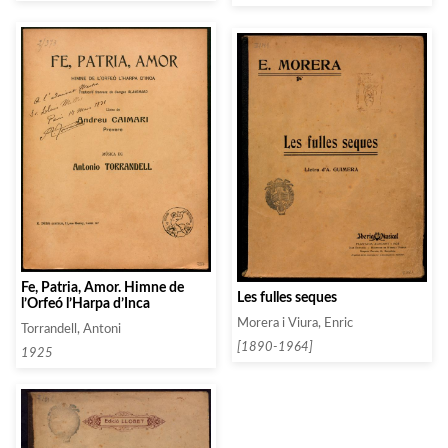
Fe, Patria, Amor. Himne de
Les fulles seques
l’Orfeó l’Harpa d’Inca
Morera i Viura, Enric
Torrandell, Antoni
[1890-1964]
1925