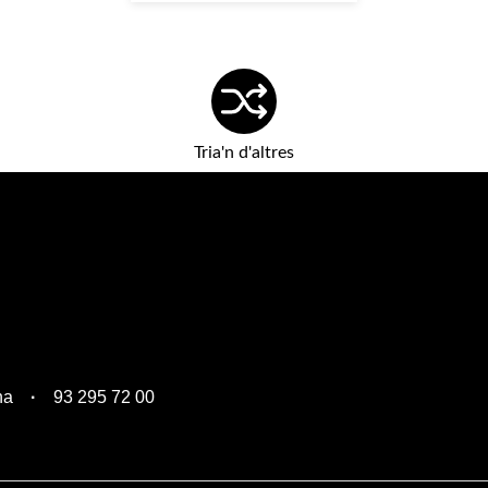
Tria'n d'altres
na
93 295 72 00