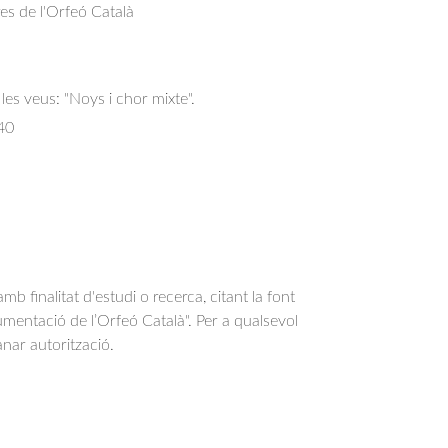
res de l'Orfeó Català
les veus: "Noys i chor mixte".
40
b finalitat d'estudi o recerca, citant la font
entació de l’Orfeó Català". Per a qualsevol
anar autorització.