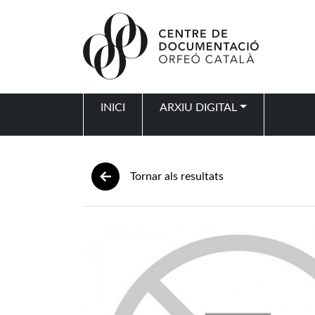
Vés al contingut
INICI
ARXIU DIGITAL
Navegació principal
Tornar als resultats