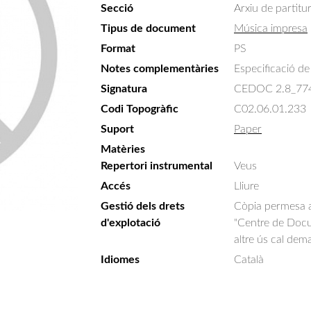
Secció
Arxiu de partitu
Tipus de document
Música impresa
Format
PS
Notes complementàries
Especificació de 
Signatura
CEDOC 2.8_77
Codi Topogràfic
C02.06.01.233
Suport
Paper
Matèries
Repertori instrumental
Veus
Accés
Lliure
Gestió dels drets
Còpia permesa am
d'explotació
"Centre de Docum
altre ús cal dem
Idiomes
Català