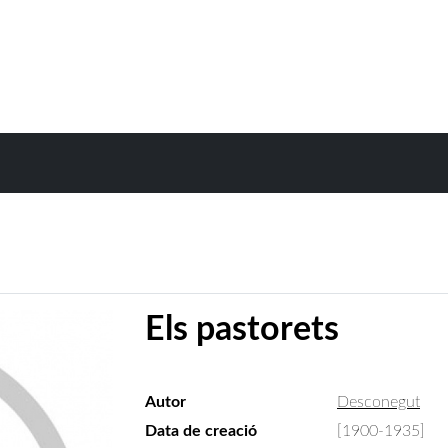
Els pastorets
Autor
Desconegut
Data de creació
[1900-1935]