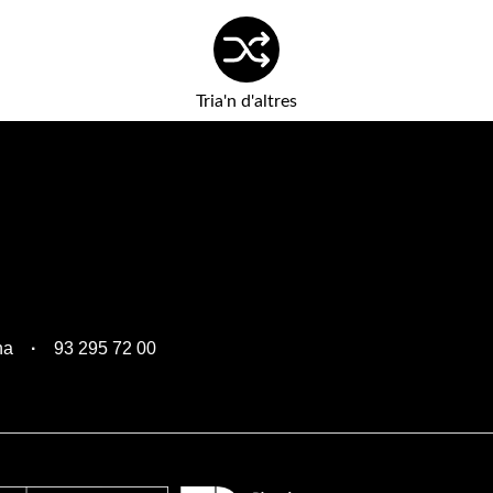
Tria'n d'altres
na
93 295 72 00