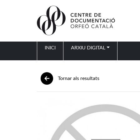
Vés al contingut
INICI
ARXIU DIGITAL
Navegació principal
Tornar als resultats