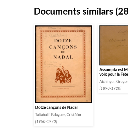
Documents similars (2
Assumpta est Ma
voix pour la Fét
l’Assomption de l
Aichinger, Gregor
[1890-1920]
Dotze cançons de Nadal
Taltabull i Balaguer, Cristòfor
[1950-1970]