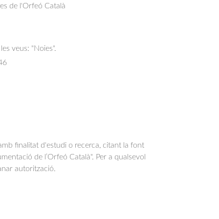
res de l'Orfeó Català
les veus: "Noies".
46
b finalitat d'estudi o recerca, citant la font
entació de l’Orfeó Català". Per a qualsevol
anar autorització.