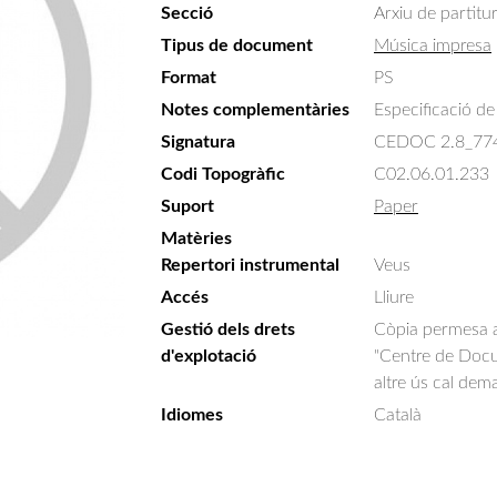
Secció
Arxiu de partitu
Tipus de document
Música impresa
Format
PS
Notes complementàries
Especificació de 
Signatura
CEDOC 2.8_77
Codi Topogràfic
C02.06.01.233
Suport
Paper
Matèries
Repertori instrumental
Veus
Accés
Lliure
Gestió dels drets
Còpia permesa am
d'explotació
"Centre de Docum
altre ús cal dem
Idiomes
Català