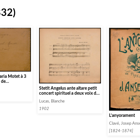
832)
ria Motet à 3
e de
a T. S. Vierge
Stetit Angelus ante altare petit
concert spirituel a deux voix de
femme
Lucas, Blanche
1902
L’anyorament
Clavé, Josep Ans
[1824-1874]