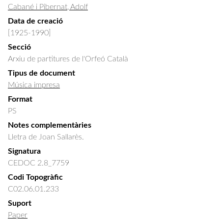
Cabané i Pibernat, Adolf
Data de creació
[1925-1990]
Secció
Arxiu de partitures de l'Orfeó Català
Tipus de document
Música impresa
Format
PS
Notes complementàries
Lletra de Joan Sallarès.
Signatura
CEDOC 2.8_7759
Codi Topogràfic
C02.06.01.233
Suport
Paper