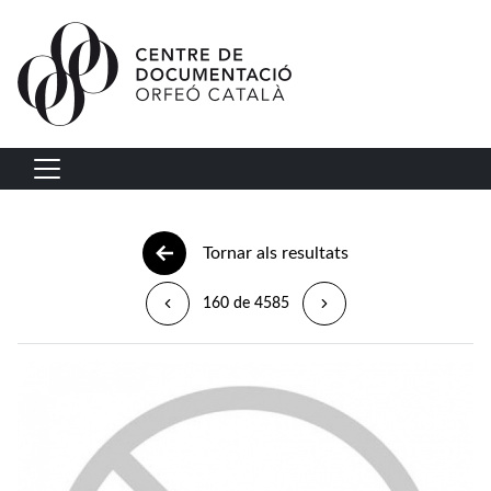
Vés al contingut
Navegació principal
Tornar als resultats
160 de 4585