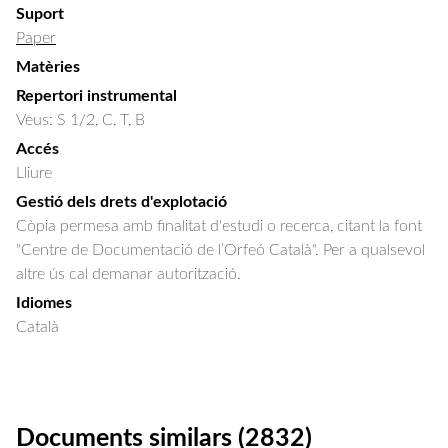
Suport
Paper
Matèries
Repertori instrumental
Veus: S 1/2, C, T, B
Accés
Lliure
Gestió dels drets d'explotació
Còpia permesa amb finalitat d'estudi o recerca, citant la font
"Centre de Documentació de l’Orfeó Català". Per a qualsevol
altre ús cal demanar autorització.
Idiomes
Català
Documents similars (2832)