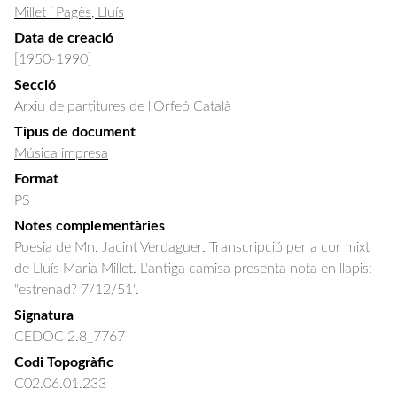
Millet i Pagès, Lluís
Data de creació
[1950-1990]
Secció
Arxiu de partitures de l'Orfeó Català
Tipus de document
Música impresa
Format
PS
Notes complementàries
Poesia de Mn. Jacint Verdaguer. Transcripció per a cor mixt
de Lluís Maria Millet. L'antiga camisa presenta nota en llapis:
"estrenad? 7/12/51".
Signatura
CEDOC 2.8_7767
Codi Topogràfic
C02.06.01.233