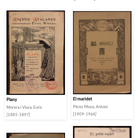
El maridet
Plany
Pérez Moya, Antoni
Morera i Viura, Enric
[1909-1964]
[1885-1897]