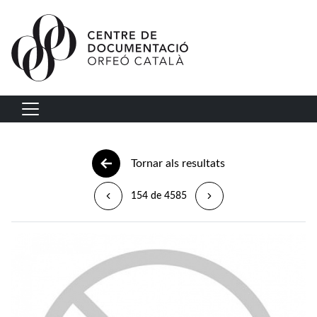
Vés al contingut
Navegació principal
Tornar als resultats
154 de 4585