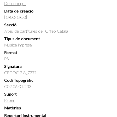
Desconegut
Data de creació
[1900-1950]
Secció
Arxiu de partitures de l'Orfeó Català
Tipus de document
Música impresa
Format
PS
Signatura
CEDOC 2.8_7771
Codi Topogràfic
C02.06.01.233
Suport
Paper
Matèries
Repertori instrumental