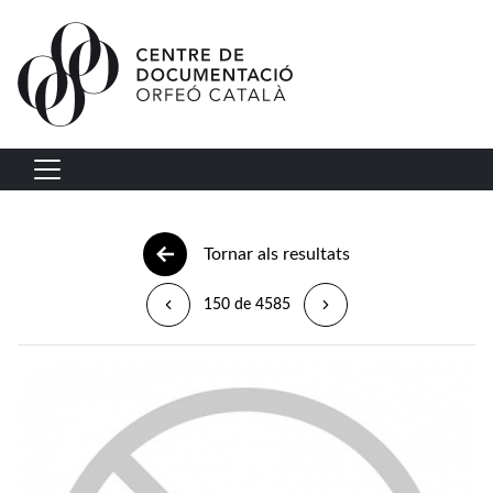
Vés al contingut
Navegació principal
Tornar als resultats
150 de 4585