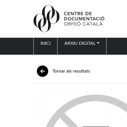
Vés al contingut
INICI
ARXIU DIGITAL
Navegació principal
Tornar als resultats