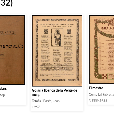
832)
El mestre
lars
Goigs a lloança de la Verge de
maig
Comella i Fàbrega
osep
[1885-1938]
Tomàs i Parés, Joan
1957