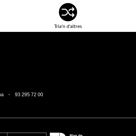
Tria'n d'altres
na
93 295 72 00