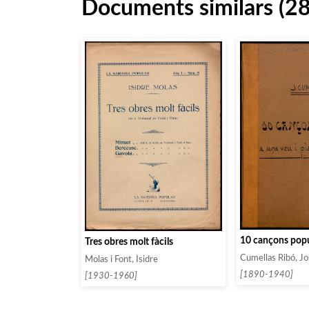
Documents similars (2
10 cançons popu
Tres obres molt fàcils
Cumellas Ribó, J
Molas i Font, Isidre
[1890-1940]
[1930-1960]