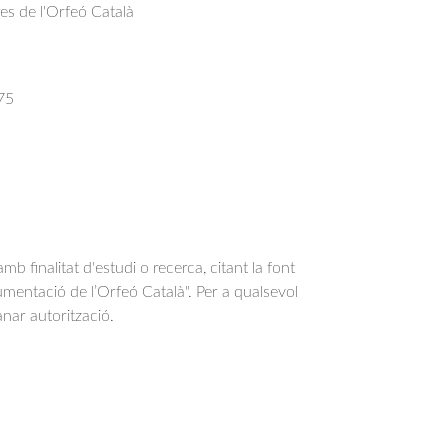
res de l'Orfeó Català
75
b finalitat d'estudi o recerca, citant la font
entació de l’Orfeó Català". Per a qualsevol
anar autorització.