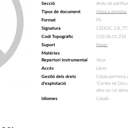
Secció
Arxiu de partitu
Tipus de document
Música impresa
Format
PS
Signatura
CEDOC 2.8_77
Codi Topogràfic
C02.06.01.233
Suport
Paper
Matèries
Repertori instrumental
Veus
Accés
Lliure
Gestió dels drets
Còpia permesa am
d'explotació
"Centre de Docum
altre ús cal dem
Idiomes
Català