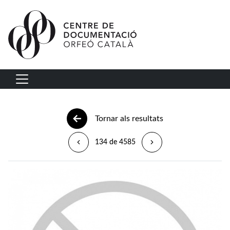
Vés al contingut
Navegació principal
Tornar als resultats
134 de 4585