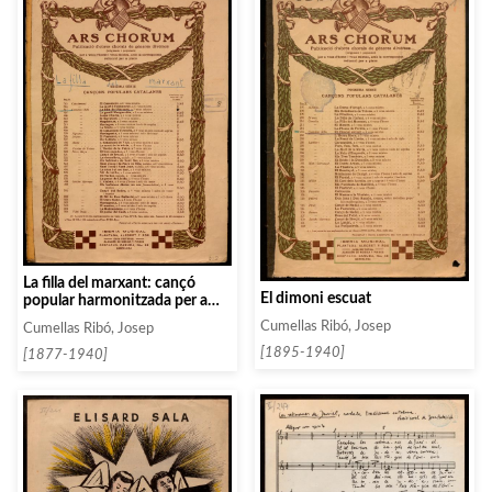
La filla del marxant: cançó
El dimoni escuat
popular harmonitzada per a
chor a set veus mixtes
Cumellas Ribó, Josep
Cumellas Ribó, Josep
[1895-1940]
[1877-1940]