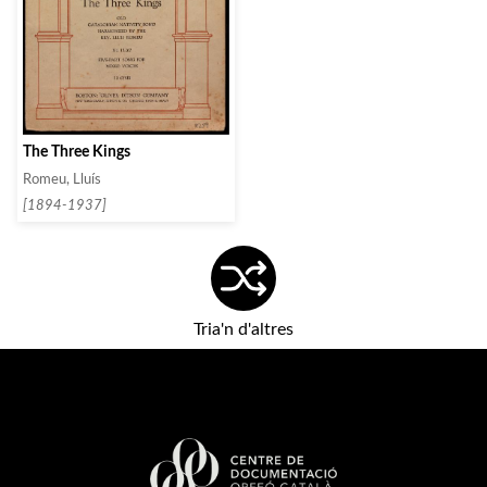
The Three Kings
Romeu, Lluís
[1894-1937]
Tria'n d'altres