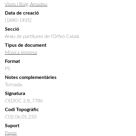
Vives i Roig, Amadeu
Data de creació
[1890-1935]
Secció
Arxiu de partitures de l'Orfeó Català
Tipus de document
Música impresa
Format
PS
Notes complementàries
Tornada.
Signatura
CEDOC 2.8_7786
Codi Topogràfic
C02.06.01.233
Suport
Paper