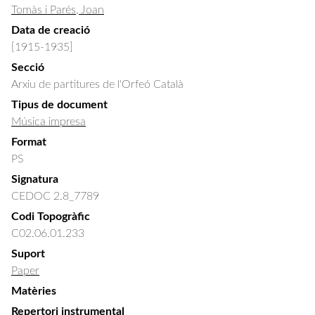
Tomàs i Parés, Joan
Data de creació
[1915-1935]
Secció
Arxiu de partitures de l'Orfeó Català
Tipus de document
Música impresa
Format
PS
Signatura
CEDOC 2.8_7789
Codi Topogràfic
C02.06.01.233
Suport
Paper
Matèries
Repertori instrumental