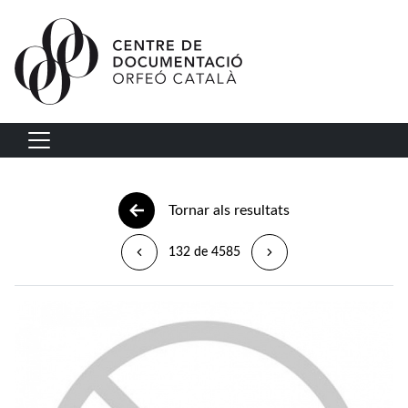
Vés al contingut
Navegació principal
Tornar als resultats
132 de 4585