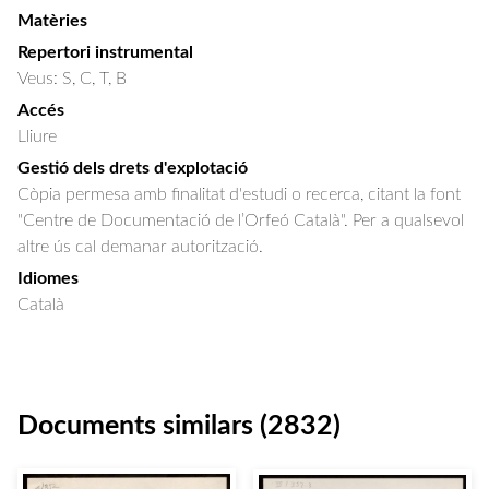
Matèries
Repertori instrumental
Veus: S, C, T, B
Accés
Lliure
Gestió dels drets d'explotació
Còpia permesa amb finalitat d'estudi o recerca, citant la font
"Centre de Documentació de l’Orfeó Català". Per a qualsevol
altre ús cal demanar autorització.
Idiomes
Català
Documents similars (2832)