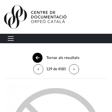
Vés al contingut
Navegació principal
Tornar als resultats
129 de 4585