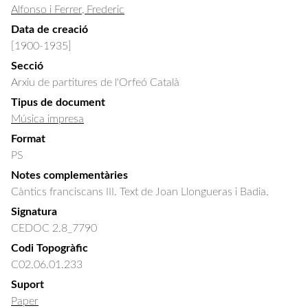
Alfonso i Ferrer, Frederic
Data de creació
[1900-1935]
Secció
Arxiu de partitures de l'Orfeó Català
Tipus de document
Música impresa
Format
PS
Notes complementàries
Càntics franciscans III. Text de Joan Llongueras i Badia.
Signatura
CEDOC 2.8_7790
Codi Topogràfic
C02.06.01.233
Suport
Paper