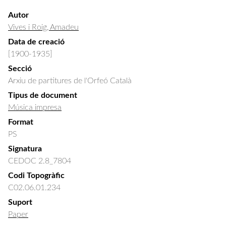
Autor
Vives i Roig, Amadeu
Data de creació
[1900-1935]
Secció
Arxiu de partitures de l'Orfeó Català
Tipus de document
Música impresa
Format
PS
Signatura
CEDOC 2.8_7804
Codi Topogràfic
C02.06.01.234
Suport
Paper