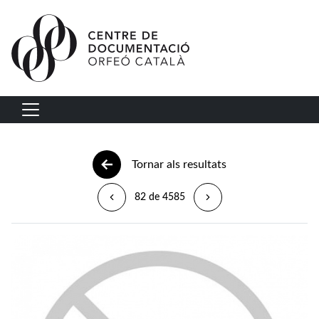
Vés al contingut
Navegació principal
Tornar als resultats
82 de 4585