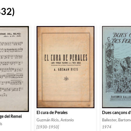
832)
El cura de Perales
Dues cançons d
rge del Remei
Guzmán Ricis, Antonio
Ballester, Barto
ís
[1930-1950]
1974