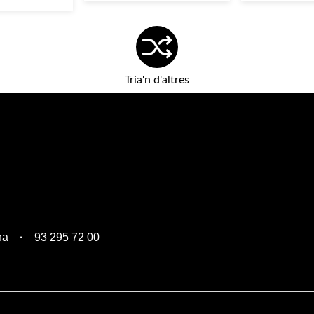
Tria'n d'altres
na
93 295 72 00