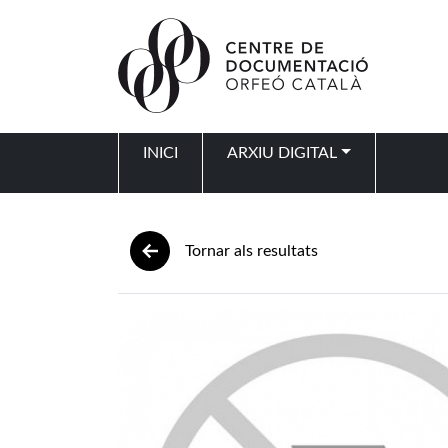
Vés al contingut
INICI
ARXIU DIGITAL
Navegació principal
Tornar als resultats