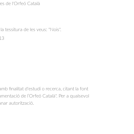
res de l'Orfeó Català
la tessitura de les veus: "Nois".
13
b finalitat d'estudi o recerca, citant la font
entació de l’Orfeó Català". Per a qualsevol
anar autorització.