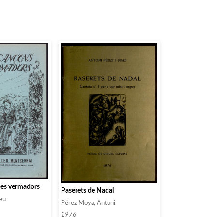
’es vermadors
Paserets de Nadal
meu
Pérez Moya, Antoni
1976