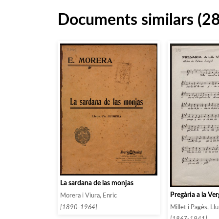
Documents similars (2
La sardana de las monjas
Pregària a la Ve
Morera i Viura, Enric
[1890-1964]
Millet i Pagès, Llu
[1867-1941]