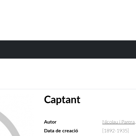
Captant
Autor
Nicolau i Parera
Data de creació
[1892-1935]