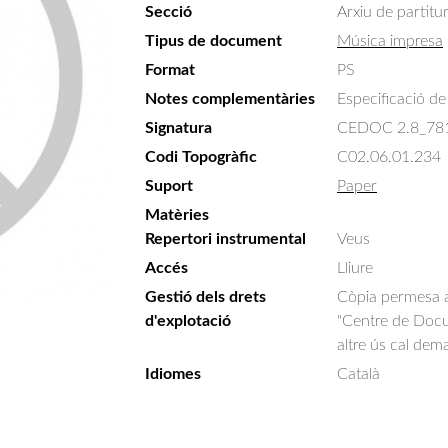
Secció
Arxiu de partitu
Tipus de document
Música impresa
Format
PS
Notes complementàries
Especificació de 
Signatura
CEDOC 2.8_78
Codi Topogràfic
C02.06.01.234
Suport
Paper
Matèries
Repertori instrumental
Veus
Accés
Lliure
Gestió dels drets
Còpia permesa am
d'explotació
"Centre de Docum
altre ús cal dem
Idiomes
Català