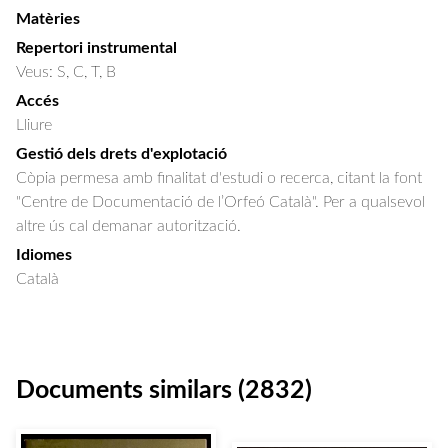
Matèries
Repertori instrumental
Veus: S, C, T, B
Accés
Lliure
Gestió dels drets d'explotació
Còpia permesa amb finalitat d'estudi o recerca, citant la font
"Centre de Documentació de l’Orfeó Català". Per a qualsevol
altre ús cal demanar autorització.
Idiomes
Català
Documents similars (2832)