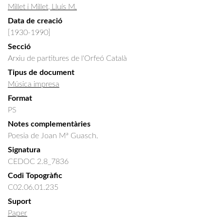
Millet i Millet, Lluís M.
Data de creació
[1930-1990]
Secció
Arxiu de partitures de l'Orfeó Català
Tipus de document
Música impresa
Format
PS
Notes complementàries
Poesia de Joan Mª Guasch.
Signatura
CEDOC 2.8_7836
Codi Topogràfic
C02.06.01.235
Suport
Paper