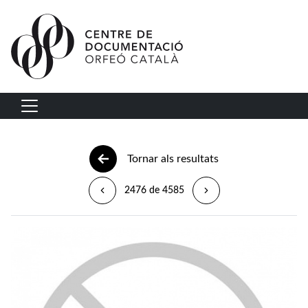
Vés al contingut
Navegació principal
Tornar als resultats
2476 de 4585