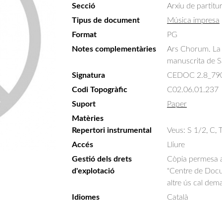
Secció
Arxiu de partitu
Tipus de document
Música impresa
Format
PG
Notes complementàries
Ars Chorum. La 
manuscrita de S
Signatura
CEDOC 2.8_79
Codi Topogràfic
C02.06.01.237
Suport
Paper
Matèries
Repertori instrumental
Veus: S 1/2, C, T
Accés
Lliure
Gestió dels drets
Còpia permesa am
d'explotació
"Centre de Docum
altre ús cal dem
Idiomes
Català