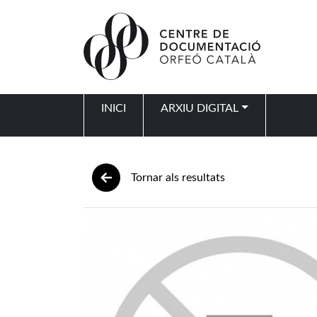
Vés al contingut
INICI
ARXIU DIGITAL
Navegació principal
Tornar als resultats