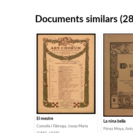
Documents similars (2
El mestre
La nina bella
Comella i Fàbrega, Josep Maria
Pérez Moya, Anto