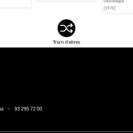
Desconegut
[1970]
Tria'n d'altres
na
93 295 72 00