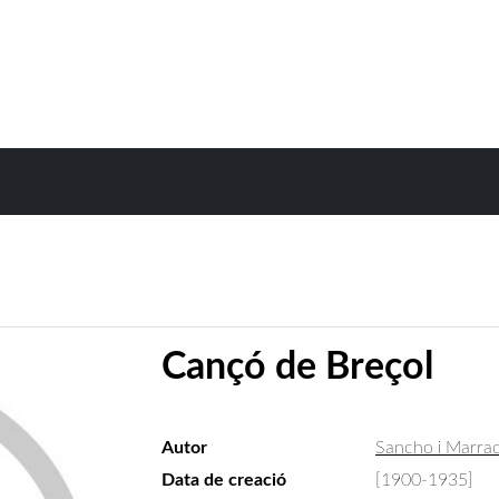
Cançó de Breçol
Autor
Sancho i Marrac
Data de creació
[1900-1935]