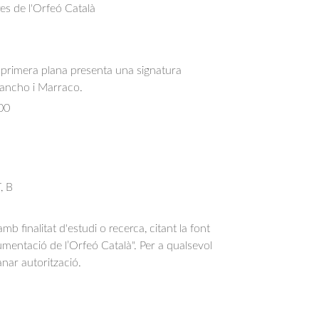
res de l'Orfeó Català
primera plana presenta una signatura
ancho i Marraco.
00
, B
b finalitat d'estudi o recerca, citant la font
entació de l’Orfeó Català". Per a qualsevol
anar autorització.