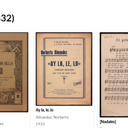
832)
Ay la, le, lo
Almandoz, Norberto
[Nadales]
ni
1933