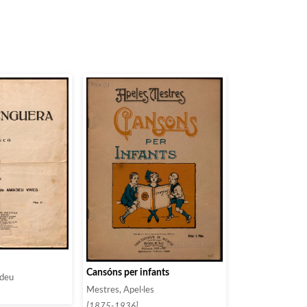
Cansóns per infants
adeu
Mestres, Apel·les
[1875-1936]