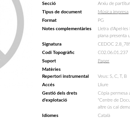
Secció
Arxiu de partitu
Tipus de document
Música impresa
Format
PG
Notes complementàries
Lletra d'Apel·le
plana presenta 
Signatura
CEDOC 2.8_78
Codi Topogràfic
C02.06.01.237
Suport
Paper
Matèries
Repertori instrumental
Veus: S, C, T, B
Accés
Lliure
Gestió dels drets
Còpia permesa am
d'explotació
"Centre de Docum
altre ús cal dem
Idiomes
Català