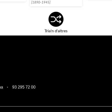
[1890-1945]
Tria'n d'altres
na
93 295 72 00