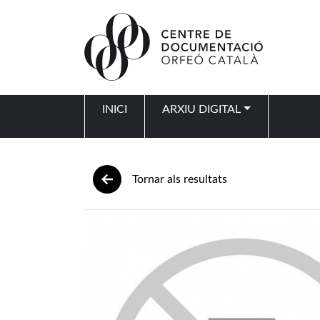
Vés al contingut
INICI
ARXIU DIGITAL
Navegació principal
Tornar als resultats