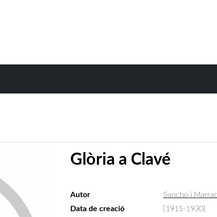
Glòria a Clavé
Autor
Sancho i Marrac
Data de creació
[1915-1930]