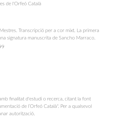
res de l'Orfeó Català
s Mestres. Transcripció per a cor mixt. La primera
una signatura manuscrita de Sancho Marraco.
99
b finalitat d'estudi o recerca, citant la font
entació de l’Orfeó Català". Per a qualsevol
anar autorització.