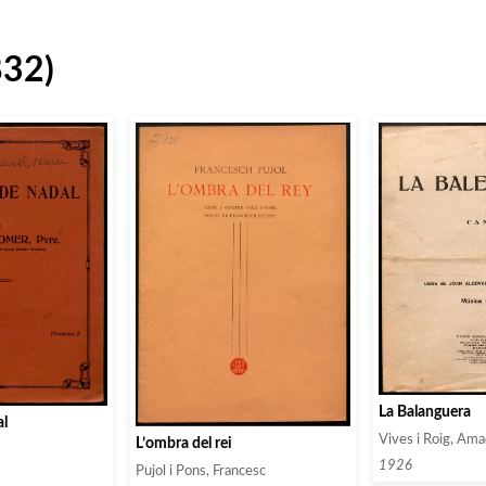
832)
La Balanguera
al
Vives i Roig, Am
L’ombra del rei
1926
Pujol i Pons, Francesc