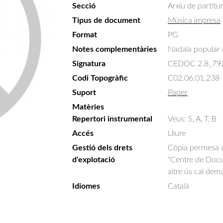
Secció
Arxiu de partitu
Tipus de document
Música impresa
Format
PG
Notes complementàries
Nadala popular 
Signatura
CEDOC 2.8_79
Codi Topogràfic
C02.06.01.238
Suport
Paper
Matèries
Repertori instrumental
Veus: S, A, T, B
Accés
Lliure
Gestió dels drets
Còpia permesa am
d'explotació
"Centre de Docum
altre ús cal dem
Idiomes
Català