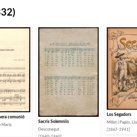
832)
Los Segadors
mera comunió
Sacris Solemniis
Millet i Pagès, Llu
p Maria
Desconegut
[1867-1941]
[1940-1960]