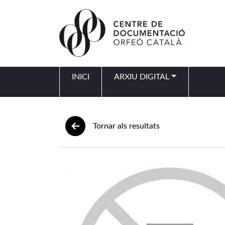
Vés al contingut
INICI
ARXIU DIGITAL
Navegació principal
Tornar als resultats