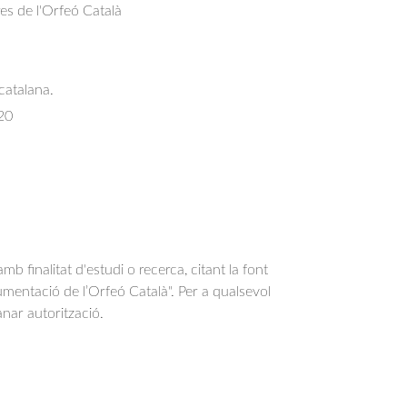
res de l'Orfeó Català
catalana.
20
b finalitat d'estudi o recerca, citant la font
entació de l’Orfeó Català". Per a qualsevol
anar autorització.