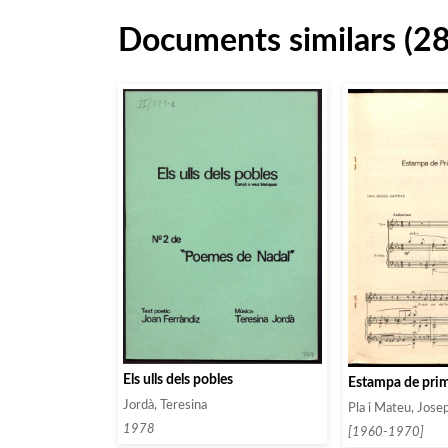
Documents similars (2
Els ulls dels pobles
Estampa de pri
Jordà, Teresina
Pla i Mateu, Jose
1978
[1960-1970]