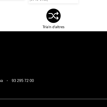
Tria'n d'altres
na
93 295 72 00