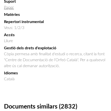
Suport
Paper
Matèries
Repertori instrumental
Veus: 1/2/3
Accés
Lliure
Gestió dels drets d'explotació
Còpia permesa amb finalitat d'estudi o recerca, citant la font
"Centre de Documentació de l’Orfeó Català". Per a qualsevol
altre ús cal demanar autorització.
Idiomes
Català
Documents similars (2832)