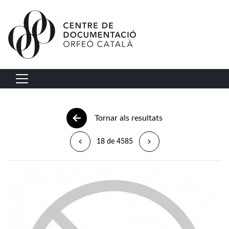
Vés al contingut
Navegació principal
Tornar als resultats
18 de 4585