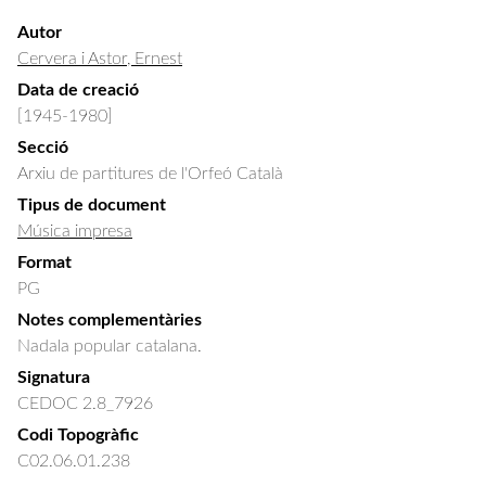
Autor
Cervera i Astor, Ernest
Data de creació
[1945-1980]
Secció
Arxiu de partitures de l'Orfeó Català
Tipus de document
Música impresa
Format
PG
Notes complementàries
Nadala popular catalana.
Signatura
CEDOC 2.8_7926
Codi Topogràfic
C02.06.01.238