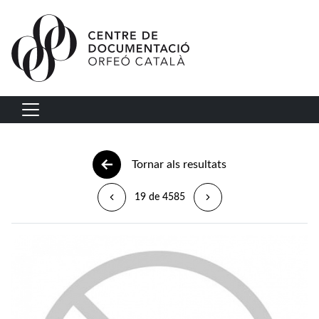
Vés al contingut
Navegació principal
Tornar als resultats
19 de 4585