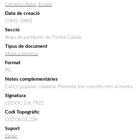
Cervera i Astor, Ernest
Data de creació
[1945-1980]
Secció
Arxiu de partitures de l'Orfeó Català
Tipus de document
Música impresa
Format
PG
Notes complementàries
Cançó popular catalana. Presenta tres estrofes més al revers.
Signatura
CEDOC 2.8_7922
Codi Topogràfic
C02.06.01.238
Suport
Paper