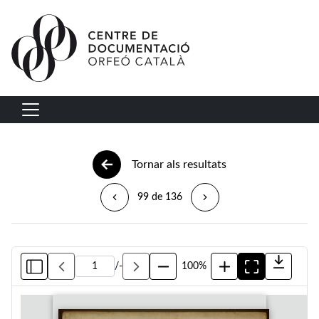
Vés al contingut
Navegació principal
Tornar als resultats
99 de 136
/
-
100%