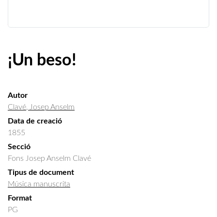
¡Un beso!
Autor
Clavé, Josep Anselm
Data de creació
1855
Secció
Fons Josep Anselm Clavé
Tipus de document
Música manuscrita
Format
PG