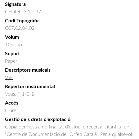
Signatura
CEDOC 3.1_037
Codi Topogràfic
C07.02.04.02
Volum
1Qd, ap
Suport
Paper
Descriptors musicals
Vals
Repertori instrumental
Veus: T 1/2, B
Accés
Lliure
Gestió dels drets d'explotació
Còpia permesa amb finalitat d'estudi o recerca, citant la font
"Centre de Documentació de l’Orfeó Català". Per a qualsevol