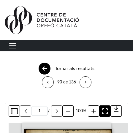
Vés al contingut
Navegació principal
Tornar als resultats
90 de 136
/
-
100%