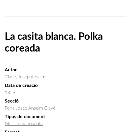
La casita blanca. Polka
coreada
Autor
Clavé, Josep Anselm
Data de creació
1859
Secció
Fons Josep Anselm Clavé
Tipus de document
Música manuscrita