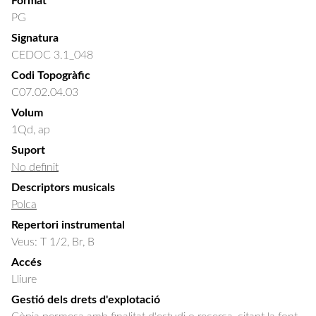
Format
PG
Signatura
CEDOC 3.1_048
Codi Topogràfic
C07.02.04.03
Volum
1Qd, ap
Suport
No definit
Descriptors musicals
Polca
Repertori instrumental
Veus: T 1/2, Br, B
Accés
Lliure
Gestió dels drets d'explotació