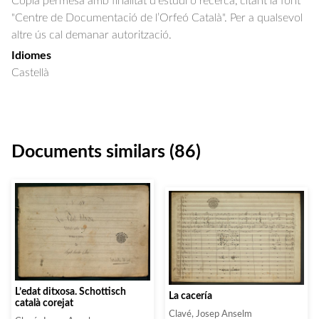
Còpia permesa amb finalitat d'estudi o recerca, citant la font
"Centre de Documentació de l’Orfeó Català". Per a qualsevol
altre ús cal demanar autorització.
Idiomes
Castellà
Documents similars (86)
L’edat ditxosa. Schottisch
La cacería
català corejat
Clavé, Josep Anselm