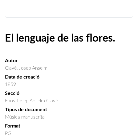
El lenguaje de las flores.
Autor
Clavé, Josep Anselm
Data de creació
1859
Secció
Fons Josep Anselm Clavé
Tipus de document
Música manuscrita
Format
PG