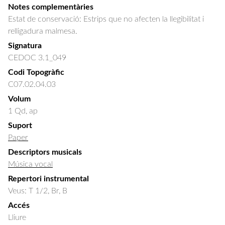
Notes complementàries
Estat de conservació: Estrips que no afecten la llegibilitat i
relligadura malmesa.
Signatura
CEDOC 3.1_049
Codi Topogràfic
C07.02.04.03
Volum
1 Qd, ap
Suport
Paper
Descriptors musicals
Música vocal
Repertori instrumental
Veus: T 1/2, Br, B
Accés
Lliure