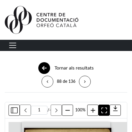
Vés al contingut
Navegació principal
Tornar als resultats
88 de 136
/
-
100%