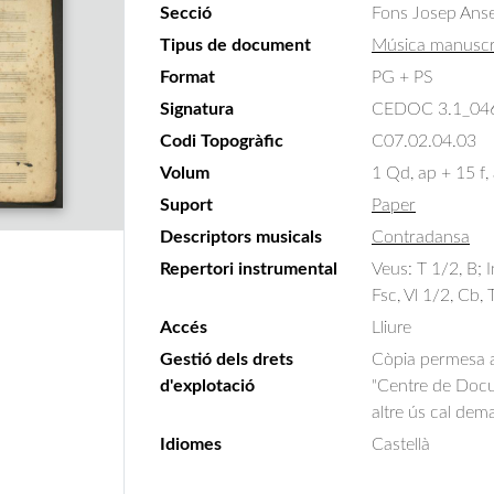
Secció
Fons Josep Ans
Tipus de document
Música manuscr
Format
PG + PS
Signatura
CEDOC 3.1_04
Codi Topogràfic
C07.02.04.03
Volum
1 Qd, ap + 15 f,
Suport
Paper
Descriptors musicals
Contradansa
Repertori instrumental
Veus: T 1/2, B; I
Fsc, Vl 1/2, Cb,
Accés
Lliure
Gestió dels drets
Còpia permesa am
d'explotació
"Centre de Docum
altre ús cal dem
Idiomes
Castellà