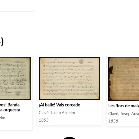
)
¡Al baile! Vals coreado
avos! Banda
Les flors de mai
a orquesta
Clavé, Josep Anselm
Clavé, Josep Ans
elm
1853
1858