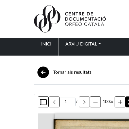
Vés al contingut
INICI
ARXIU DIGITAL
Navegació principal
Tornar als resultats
/
-
100%