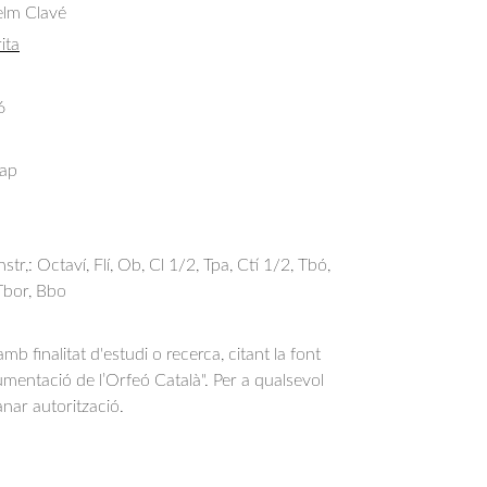
elm Clavé
ita
6
 ap
nstr,: Octaví, Flí, Ob, Cl 1/2, Tpa, Ctí 1/2, Tbó,
 Tbor, Bbo
b finalitat d'estudi o recerca, citant la font
entació de l’Orfeó Català". Per a qualsevol
anar autorització.