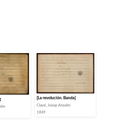
[La revolución. Banda]
g
Clavé, Josep Anselm
elm
1869