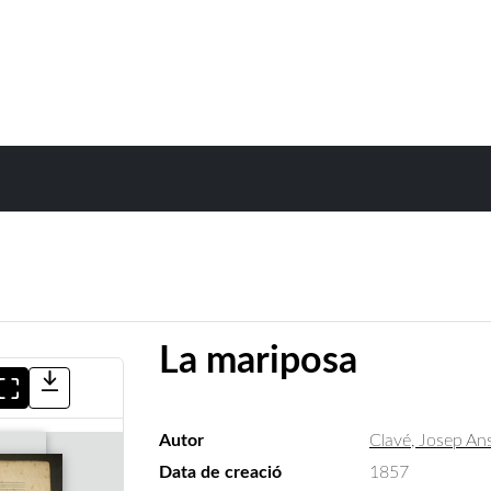
La mariposa
Autor
Clavé, Josep An
Data de creació
1857