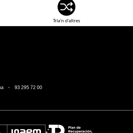
Tria'n d'altres
na
93 295 72 00