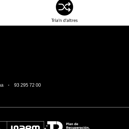
Tria'n d'altres
na
93 295 72 00