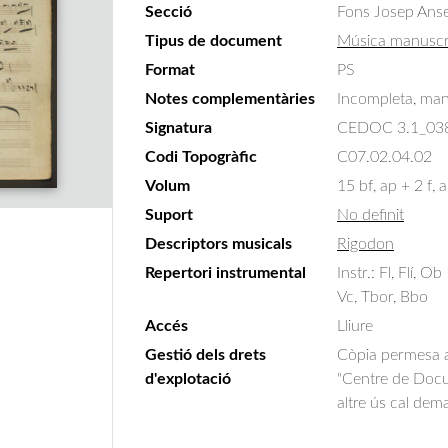
Secció
Fons Josep Ans
Tipus de document
Música manuscr
Format
PS
Notes complementàries
Incompleta, manca
Signatura
CEDOC 3.1_03
Codi Topogràfic
C07.02.04.02
Volum
15 bf, ap + 2 f, 
Suport
No definit
Descriptors musicals
Rigodon
Repertori instrumental
Instr.: Fl, Flí, O
Vc, Tbor, Bbo
Accés
Lliure
Gestió dels drets
Còpia permesa am
d'explotació
"Centre de Docum
altre ús cal dem