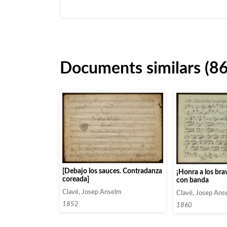
Documents similars (86
[Debajo los sauces. Contradanza
¡Honra a los bra
coreada]
con banda
Clavé, Josep Anselm
Clavé, Josep Ans
1852
1860