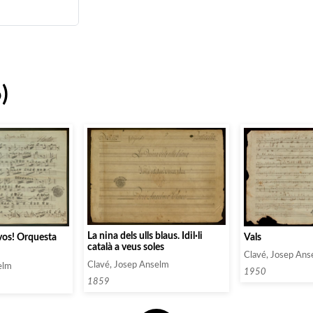
)
La nina dels ulls blaus. Idil·li
Vals
vos! Orquesta
català a veus soles
Clavé, Josep Ans
Clavé, Josep Anselm
elm
1950
1859