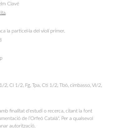
elm Clavé
ita
 la particel·la del violí primer.
8
ap
b 1/2, Cl 1/2, Fg, Tpa, Ctí 1/2, Tbó, cimbasso, Vl/2,
b finalitat d'estudi o recerca, citant la font
entació de l’Orfeó Català". Per a qualsevol
anar autorització.