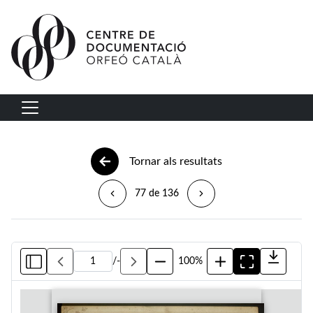
Vés al contingut
Navegació principal
Tornar als resultats
77 de 136
/
-
100%