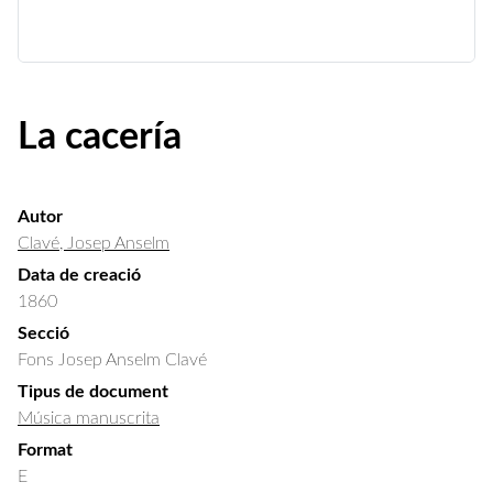
La cacería
Autor
Clavé, Josep Anselm
Data de creació
1860
Secció
Fons Josep Anselm Clavé
Tipus de document
Música manuscrita
Format
E