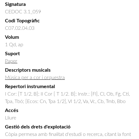
Signatura
CEDOC 3.1_059
Codi Topogràfic
C07.02.04.03
Volum
1 Qd, ap
Suport
Paper
Descriptors musicals
Música per a cor i orquestra
Repertori instrumental
I Cor: [T 1/2, B]; II Cor [ T 1/2. B]; Instr.: [Fl], Cl, Ob, Fg, Ctí,
Tpa, Tbó; [Ecos: Cn, Tpa 1/2], Vl 1/2, Va, Vc, Cb, Tmb, Bbo
Accés
Lliure
Gestió dels drets d'explotació
Còpia permesa amb finalitat d'estudi o recerca, citant la font