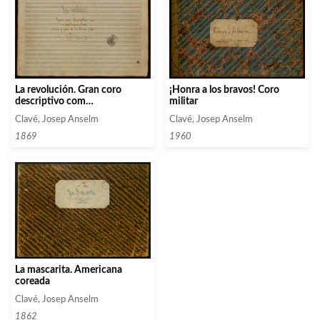
La revolución. Gran coro
¡Honra a los bravos! Coro
descriptivo com
militar
acompañamiento de orquesta
Clavé, Josep Anselm
Clavé, Josep Anselm
y banda
1869
1960
La mascarita. Americana
coreada
Clavé, Josep Anselm
1862