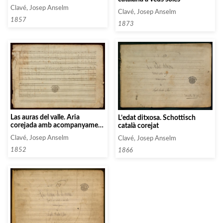
Clavé, Josep Anselm
Clavé, Josep Anselm
1857
1873
Las auras del valle. Ària
L’edat ditxosa. Schottisch
corejada amb acompanyament
català corejat
de dues flautes, guitarra i baix
Clavé, Josep Anselm
Clavé, Josep Anselm
1852
1866