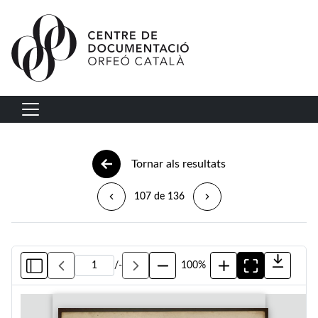
Vés al contingut
Navegació principal
Tornar als resultats
107 de 136
/
-
100%