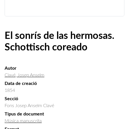
El sonrís de las hermosas.
Schottisch coreado
Autor
Clavé, Josep Anselm
Data de creació
1854
Secció
Fons Josep Anselm Clavé
Tipus de document
Música manuscrita