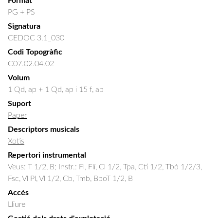
Format
PG + PS
Signatura
CEDOC 3.1_030
Codi Topogràfic
C07.02.04.02
Volum
1 Qd, ap + 1 Qd, ap i 15 f, ap
Suport
Paper
Descriptors musicals
Xotis
Repertori instrumental
Veus: T 1/2, B; Instr.: Fl, Flí, Cl 1/2, Tpa, Ctí 1/2, Tbó 1/2/3,
Fsc, Vl Pl, Vl 1/2, Cb, Tmb, BboT 1/2, B
Accés
Lliure