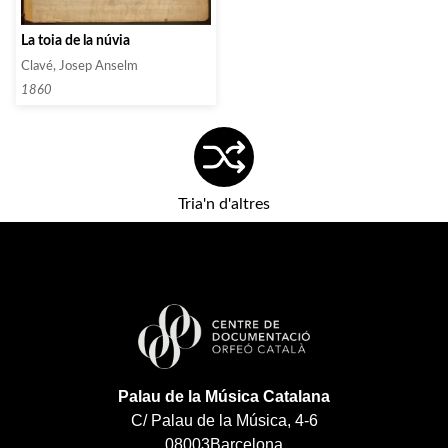
La toia de la núvia
Clavé, Josep Anselm
1860
Tria'n d'altres
Palau de la Música Catalana
C/ Palau de la Música, 4-6
08003
Barcelona