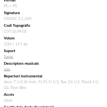
Format
PG + PS
Signatura
CEDOC 3.1_025
Codi Topogràfic
C07.02.04.02
Volum
1Qd + 13 f, ap
Suport
Paper
Descriptors musicals
Vals
Repertori instrumental
Veus: T 1/2, B; Instr.: Fl, Flí, Cl 1/2, Tpa, Ctí 1/2, Tbó,Vl 1/2,
Cb, Tbor, Bbo
Accés
Lliure