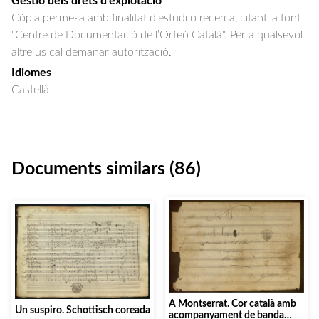
Gestió dels drets d'explotació
Còpia permesa amb finalitat d'estudi o recerca, citant la font
"Centre de Documentació de l’Orfeó Català". Per a qualsevol
altre ús cal demanar autorització.
Idiomes
Castellà
Documents similars (86)
A Montserrat. Cor català amb
Un suspiro. Schottisch coreada
acompanyament de banda