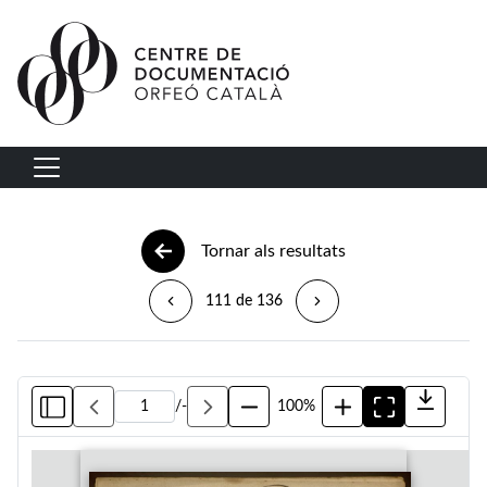
Vés al contingut
Navegació principal
Tornar als resultats
111 de 136
/
-
100%