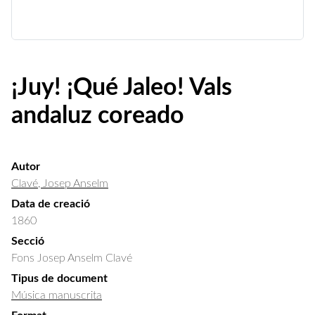
¡Juy! ¡Qué Jaleo! Vals
andaluz coreado
Autor
Clavé, Josep Anselm
Data de creació
1860
Secció
Fons Josep Anselm Clavé
Tipus de document
Música manuscrita