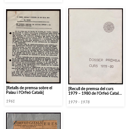
[Retalls de premsa sobre el
[Recull de premsa del curs
Palau i l’Orfeó Català]
1979 – 1980 de l’Orfeó Català i
d’esdeveniments musicals de
1961
1976]
1979 - 1978