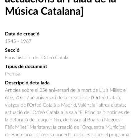
Música Catalana]
Data de creació
1945 - 1967
Secció
Fons històric de l'Orfeó Català
Tipus de document
Premsa
Descripció detallada
Articles sobre el 25è aniversari de la mort de Lluís Millet; el 
60è, 70è i 75è aniversari de la creació de l'Orfeó Català; 
viatges de l'Orfeó Català a Madrid, València i altres ciutats; 
actuació de l'Orfeó Català a la sala "El Principal"; notícies de 
la defunció de Joaquín Nin, de Pasqual Boada i Nogues i 
Fèlix Millet i Maristany; la creació de l'Orquestra Municipal 
de Barcelona i primers concerts; notícies sobre el programa 