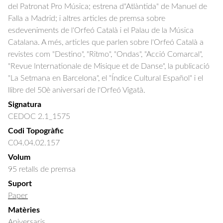
del Patronat Pro Música; estrena d"Atlàntida" de Manuel de 
Falla a Madrid; i altres articles de premsa sobre 
esdeveniments de l'Orfeó Català i el Palau de la Música 
Catalana. A més, articles que parlen sobre l'Orfeó Català a 
revistes com "Destino", "Ritmo", "Ondas", "Acció Comarcal", 
"Revue Internationale de Misique et de Danse", la publicació 
"La Setmana en Barcelona", el "Índice Cultural Español" i el 
llibre del 50è aniversari de l'Orfeó Vigatà.
Signatura
CEDOC 2.1_1575
Codi Topogràfic
C04.04.02.157
Volum
95 retalls de premsa
Suport
Paper
Matèries
Aniversaris