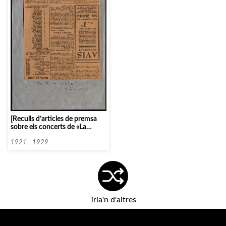
[Reculls d’articles de premsa
sobre els concerts de «La
Passió segons Sant Mateu», de
Bach per l’Orfeó Català]
1921 - 1929
Tria'n d'altres