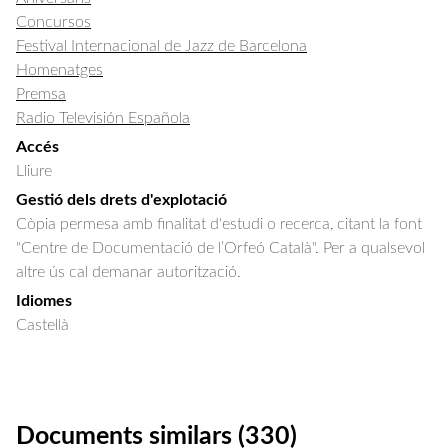
Concursos
Festival Internacional de Jazz de Barcelona
Homenatges
Premsa
Radio Televisión Española
Accés
Lliure
Gestió dels drets d'explotació
Còpia permesa amb finalitat d'estudi o recerca, citant la font
"Centre de Documentació de l’Orfeó Català". Per a qualsevol
altre ús cal demanar autorització.
Idiomes
Castellà
Documents similars (330)