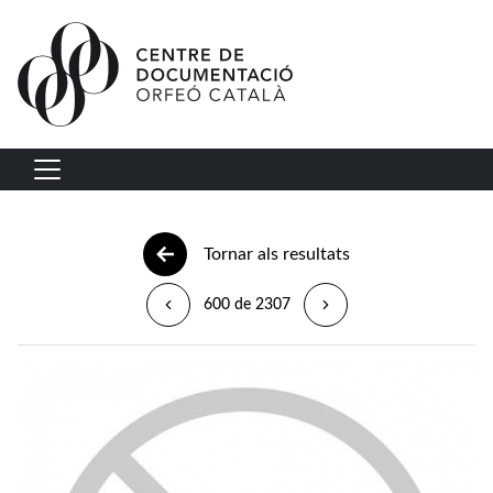
Vés al contingut
Navegació principal
Tornar als resultats
600 de 2307