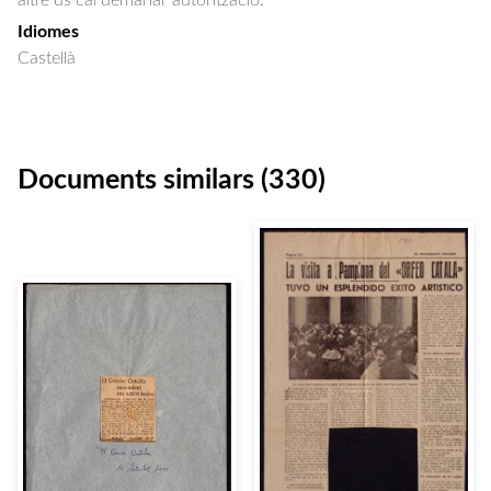
altre ús cal demanar autorització.
Idiomes
Castellà
Documents similars (330)