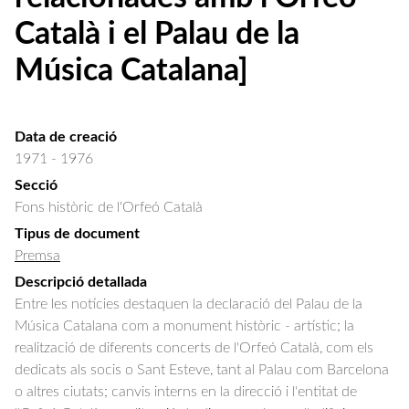
Català i el Palau de la
Música Catalana]
Data de creació
1971 - 1976
Secció
Fons històric de l'Orfeó Català
Tipus de document
Premsa
Descripció detallada
Entre les notícies destaquen la declaració del Palau de la 
Música Catalana com a monument històric - artístic; la 
realització de diferents concerts de l'Orfeó Català, com els 
dedicats als socis o Sant Esteve, tant al Palau com Barcelona 
o altres ciutats; canvis interns en la direcció i l'entitat de 