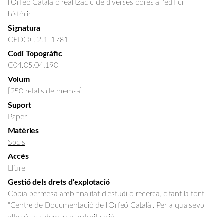
l'Orfeó Català o realització de diverses obres a l'edifici 
històric.
Signatura
CEDOC 2.1_1781
Codi Topogràfic
C04.05.04.190
Volum
[250 retalls de premsa]
Suport
Paper
Matèries
Socis
Accés
Lliure
Gestió dels drets d'explotació
Còpia permesa amb finalitat d'estudi o recerca, citant la font
"Centre de Documentació de l’Orfeó Català". Per a qualsevol