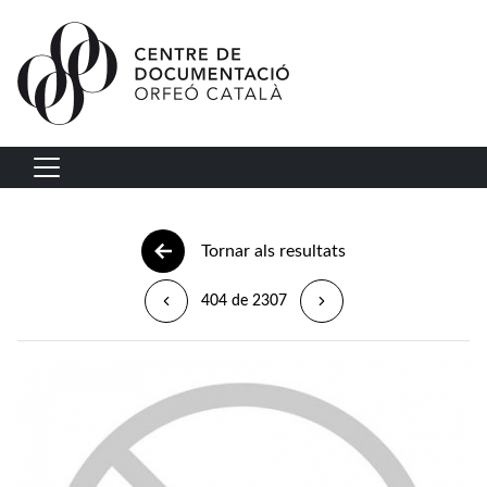
Vés al contingut
Navegació principal
Tornar als resultats
404 de 2307