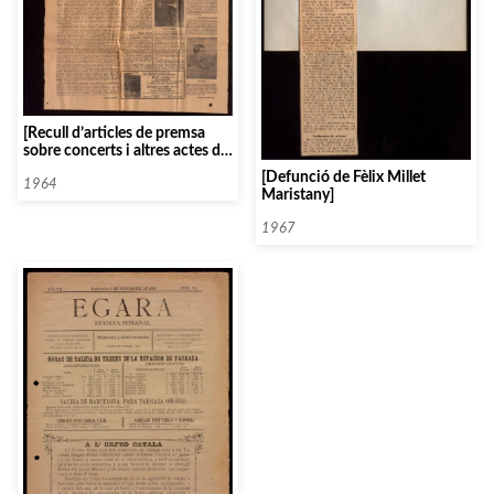
[Recull d’articles de premsa
sobre concerts i altres actes de
l’Orfeó Català]
[Defunció de Fèlix Millet
1964
Maristany]
1967