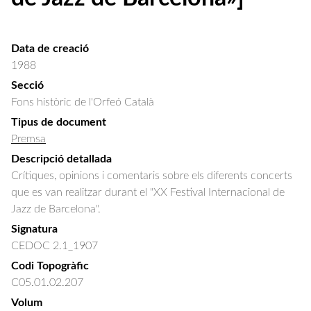
Data de creació
1988
Secció
Fons històric de l'Orfeó Català
Tipus de document
Premsa
Descripció detallada
Crítiques, opinions i comentaris sobre els diferents concerts 
que es van realitzar durant el "XX Festival Internacional de 
Jazz de Barcelona".
Signatura
CEDOC 2.1_1907
Codi Topogràfic
C05.01.02.207
Volum