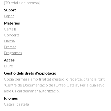
[70 retalls de premsa]
Suport
Paper
Matèries
Cartells
Concerts
Dansa
Premsa
Programes
Accés
Lliure
Gestió dels drets d'explotació
Còpia permesa amb finalitat d'estudi o recerca, citant la font
"Centre de Documentació de l’Orfeó Català". Per a qualsevol
altre ús cal demanar autorització.
Idiomes
Català; castellà