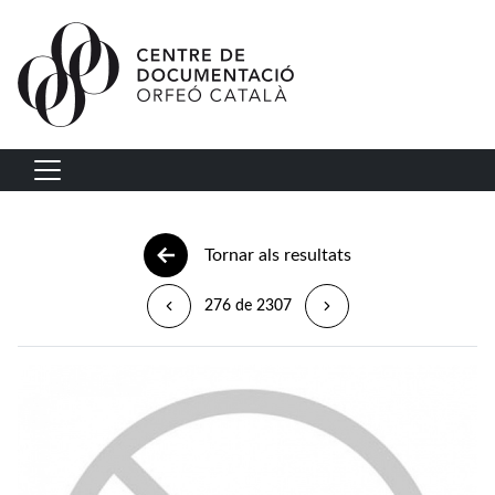
Vés al contingut
Navegació principal
Tornar als resultats
276 de 2307