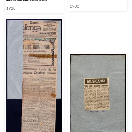
Quaresma de l’Orfeó Català]
1901
1920