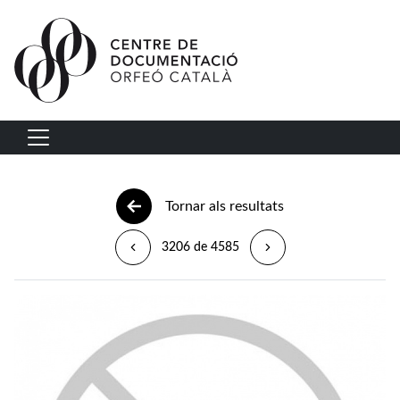
Vés al contingut
Navegació principal
Tornar als resultats
3206 de 4585