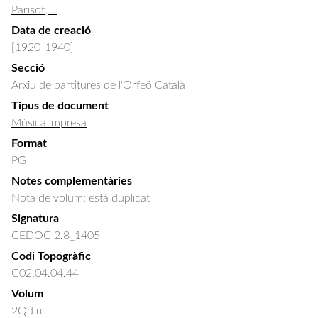
Parisot, J.
Data de creació
[1920-1940]
Secció
Arxiu de partitures de l'Orfeó Català
Tipus de document
Música impresa
Format
PG
Notes complementàries
Nota de volum: està duplicat
Signatura
CEDOC 2.8_1405
Codi Topogràfic
C02.04.04.44
Volum
2Qd rc