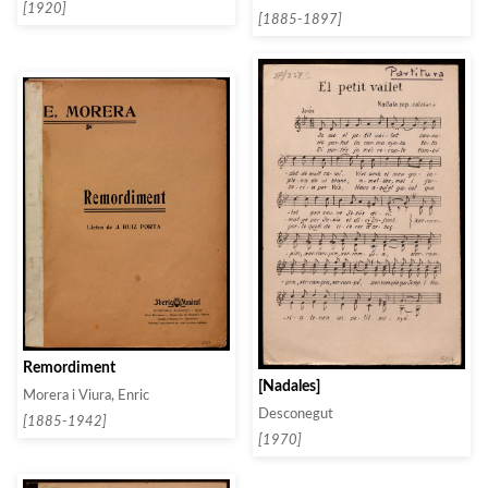
[1920]
[1885-1897]
Remordiment
[Nadales]
Morera i Viura, Enric
Desconegut
[1885-1942]
[1970]