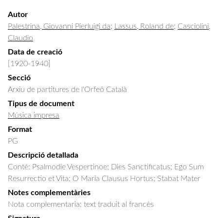
Autor
Palestrina, Giovanni Pierluigi da
;
Lassus, Roland de
;
Casciolini,
Claudio
Data de creació
[1920-1940]
Secció
Arxiu de partitures de l'Orfeó Català
Tipus de document
Música impresa
Format
PG
Descripció detallada
Conté: Psalmodie Vespertinoe; Dies Sanctificatus; Ego Sum 
Resurrectio et Vita; O Maria Clausus Hortus; Stabat Mater
Notes complementàries
Nota complementaria: text traduit al francès