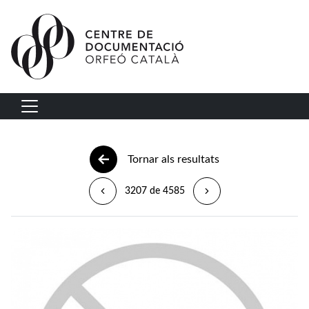
Vés al contingut
Navegació principal
Tornar als resultats
3207 de 4585