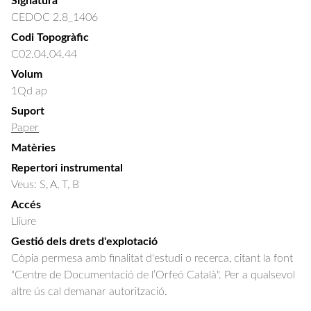
Signatura
CEDOC 2.8_1406
Codi Topogràfic
C02.04.04.44
Volum
1Qd ap
Suport
Paper
Matèries
Repertori instrumental
Veus: S, A, T, B
Accés
Lliure
Gestió dels drets d'explotació
Còpia permesa amb finalitat d'estudi o recerca, citant la font
"Centre de Documentació de l’Orfeó Català". Per a qualsevol
altre ús cal demanar autorització.