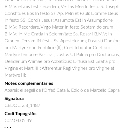
B.M.V. et aliis festis eiusdem; Veritas Mea In festo S. Joseph; 
Constitues Eos In festo Ss. Ap. Petri et Pauli; Domine Deus 
In festo SS. Cordis Jesus; Assumpta Est In Assumptione 
B.M.V; Recordare, Virgo Mater In festo Septem dolorum 
B.M.V; In Me Gratia In Solemnitate Ss. Rosarii B.M.V; In 
Omnem Terram IN festis Ss. Apostolorum; Posuisti Domine 
pro Martyre non Pontificie [II]; Confitebuntur Coeli pro 
Martyre tempore Paschali; Justus Ut Palma pro Doctoribus; 
Desiderium Animae pro Abbatibus; Diffusa Est Gratia pro 
Virgine et Mart [II]; Afferentur Regi Virgines pro Virgine et 
Martyre [I];
Notes complementàries
Apareix el segell de l'Orfeó Català. Edició de Marcello Capra
Signatura
CEDOC 2.8_1487
Codi Topogràfic
C02.04.05.49