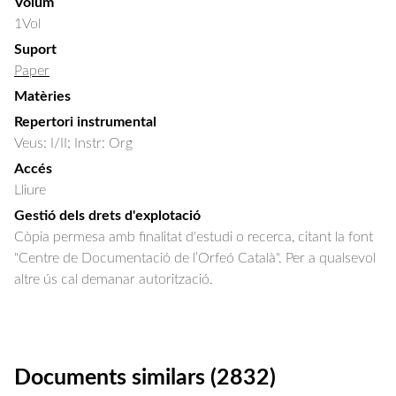
Volum
1Vol
Suport
Paper
Matèries
Repertori instrumental
Veus: I/II; Instr: Org
Accés
Lliure
Gestió dels drets d'explotació
Còpia permesa amb finalitat d'estudi o recerca, citant la font
"Centre de Documentació de l’Orfeó Català". Per a qualsevol
altre ús cal demanar autorització.
Documents similars (2832)