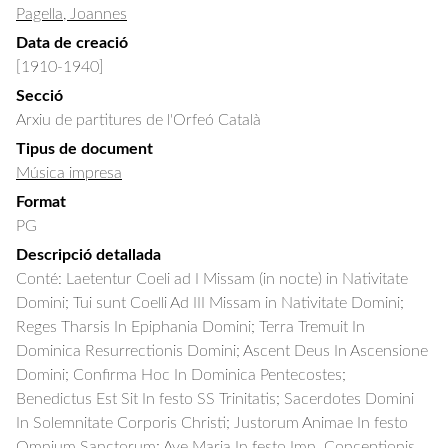
Pagella, Joannes
Data de creació
[1910-1940]
Secció
Arxiu de partitures de l'Orfeó Català
Tipus de document
Música impresa
Format
PG
Descripció detallada
Conté: Laetentur Coeli ad I Missam (in nocte) in Nativitate 
Domini; Tui sunt Coelli Ad III Missam in Nativitate Domini; 
Reges Tharsis In Epiphania Domini; Terra Tremuit In 
Dominica Resurrectionis Domini; Ascent Deus In Ascensione 
Domini; Confirma Hoc In Dominica Pentecostes;  
Benedictus Est Sit In festo SS Trinitatis; Sacerdotes Domini 
In Solemnitate Corporis Christi; Justorum Animae In festo 
Omnium Sanctorum; Ave Maria In festo Imn. Conceptionis 