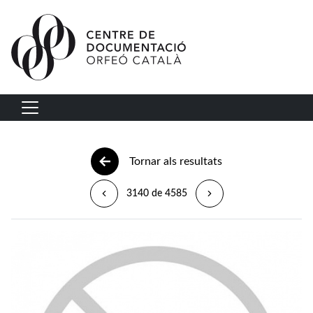
Vés al contingut
Navegació principal
Tornar als resultats
3140 de 4585