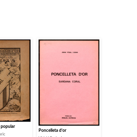
ó popular
Poncelleta d’or
nric