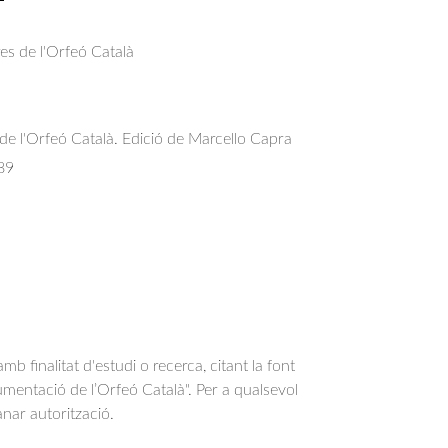
res de l'Orfeó Català
l de l'Orfeó Català. Edició de Marcello Capra
89
b finalitat d'estudi o recerca, citant la font
entació de l’Orfeó Català". Per a qualsevol
anar autorització.