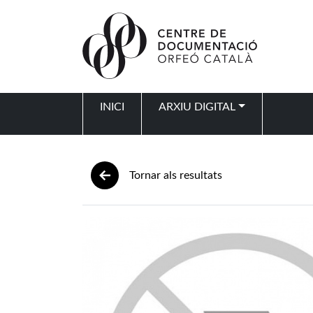
Vés al contingut
INICI
ARXIU DIGITAL
Navegació principal
Tornar als resultats