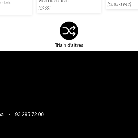
Vidal i Roda, Joan
rederic
[1885-1942]
[1965]
Tria'n d'altres
na
93 295 72 00