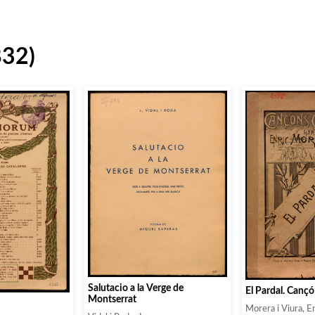
832)
Salutacio a la Verge de
El Pardal. Canç
Montserrat
Morera i Viura, E