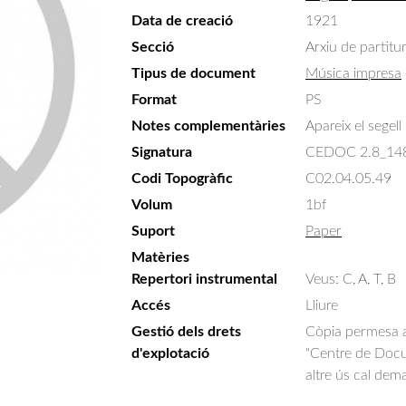
Data de creació
1921
Secció
Arxiu de partitu
Tipus de document
Música impresa
Format
PS
Notes complementàries
Apareix el segel
Signatura
CEDOC 2.8_14
Codi Topogràfic
C02.04.05.49
Volum
1bf
Suport
Paper
Matèries
Repertori instrumental
Veus: C, A, T, B
Accés
Lliure
Gestió dels drets
Còpia permesa am
d'explotació
"Centre de Docum
altre ús cal dem