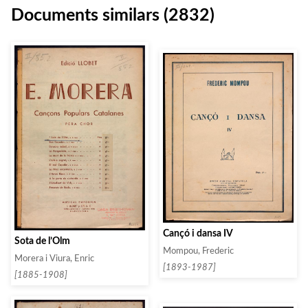
Documents similars (2832)
Cançó i dansa IV
Sota de l’Olm
Mompou, Frederic
Morera i Viura, Enric
[1893-1987]
[1885-1908]