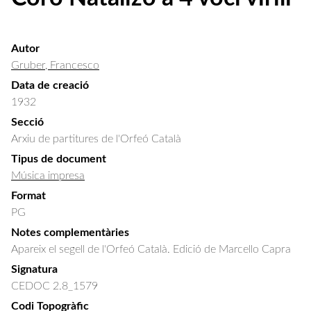
Autor
Gruber, Francesco
Data de creació
1932
Secció
Arxiu de partitures de l'Orfeó Català
Tipus de document
Música impresa
Format
PG
Notes complementàries
Apareix el segell de l'Orfeó Català. Edició de Marcello Capra
Signatura
CEDOC 2.8_1579
Codi Topogràfic