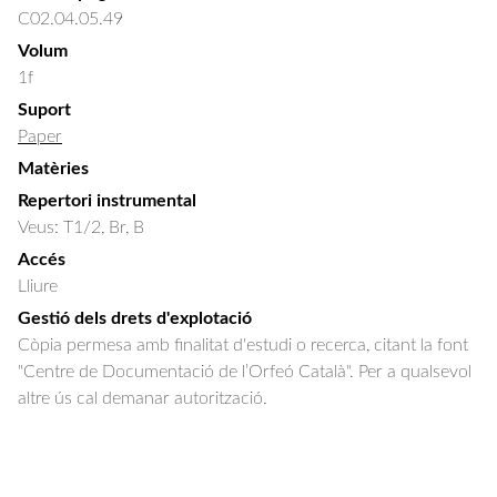
C02.04.05.49
Volum
1f
Suport
Paper
Matèries
Repertori instrumental
Veus: T1/2, Br, B
Accés
Lliure
Gestió dels drets d'explotació
Còpia permesa amb finalitat d'estudi o recerca, citant la font
"Centre de Documentació de l’Orfeó Català". Per a qualsevol
altre ús cal demanar autorització.