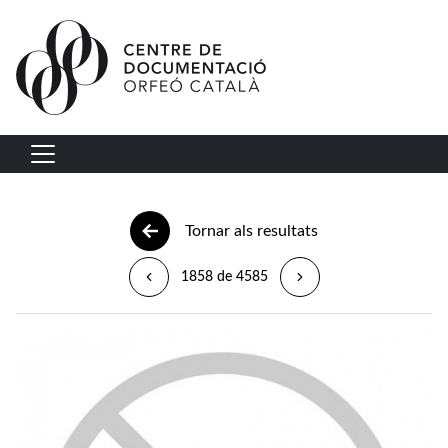
Vés al contingut
Navegació principal
Tornar als resultats
1858 de 4585