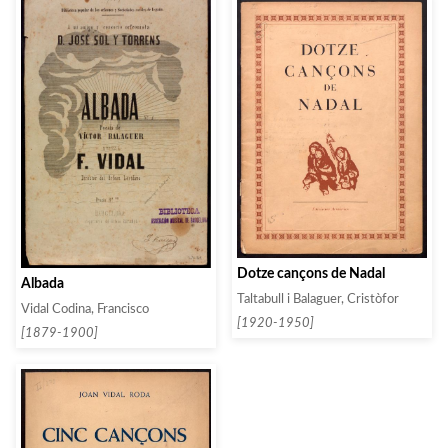
Dotze cançons de Nadal
Albada
Taltabull i Balaguer, Cristòfor
Vidal Codina, Francisco
[1920-1950]
[1879-1900]