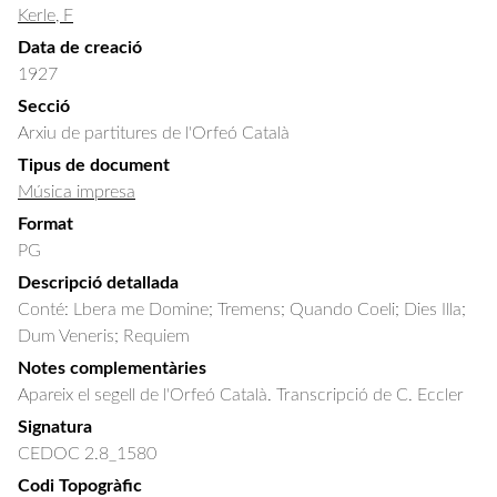
Kerle, F
Data de creació
1927
Secció
Arxiu de partitures de l'Orfeó Català
Tipus de document
Música impresa
Format
PG
Descripció detallada
Conté: Lbera me Domine; Tremens; Quando Coeli; Dies Illa; 
Dum Veneris; Requiem
Notes complementàries
Apareix el segell de l'Orfeó Català. Transcripció de C. Eccler
Signatura
CEDOC 2.8_1580
Codi Topogràfic