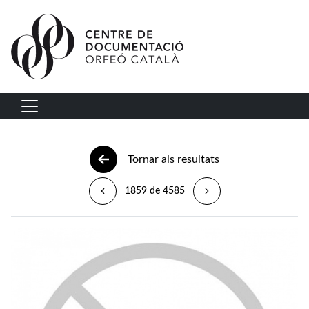
Vés al contingut
Navegació principal
Tornar als resultats
1859 de 4585