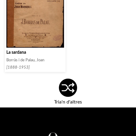
La sardana
Borràs i de Palau, Joan
[1888-1953]
Tria'n d'altres