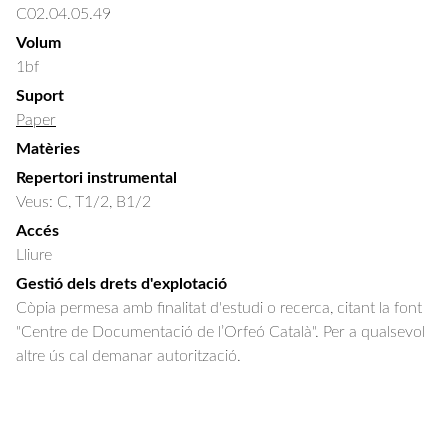
C02.04.05.49
Volum
1bf
Suport
Paper
Matèries
Repertori instrumental
Veus: C, T1/2, B1/2
Accés
Lliure
Gestió dels drets d'explotació
Còpia permesa amb finalitat d'estudi o recerca, citant la font
"Centre de Documentació de l’Orfeó Català". Per a qualsevol
altre ús cal demanar autorització.