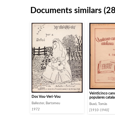
Documents similars (2
Veinticinco can
Dos Vou-Veri-Vou
populares catal
Cuaderno 3
Ballester, Bartomeu
Buxó, Tomàs
1972
[1910-1940]