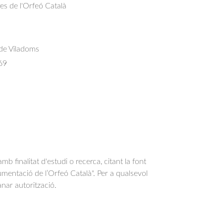
res de l'Orfeó Català
 de Viladoms
69
b finalitat d'estudi o recerca, citant la font
entació de l’Orfeó Català". Per a qualsevol
anar autorització.