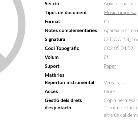
Secció
Arxiu de partitu
Tipus de document
Música impresa
Format
PS
Notes complementàries
Apareix la firma
Signatura
CEDOC 2.8_16
Codi Topogràfic
C02.05.04.59
Volum
8f
Suport
Paper
Matèries
Repertori instrumental
Veus: S, C
Accés
Lliure
Gestió dels drets
Còpia permesa am
d'explotació
"Centre de Docum
altre ús cal dem