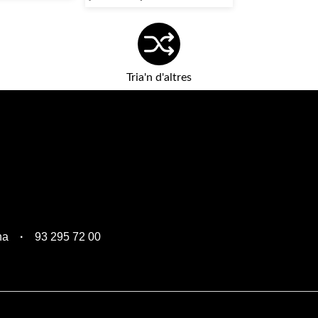
Tria'n d'altres
na
93 295 72 00