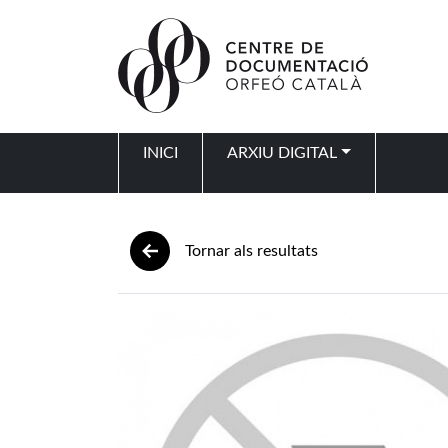
Vés al contingut
INICI
ARXIU DIGITAL
Navegació principal
Tornar als resultats