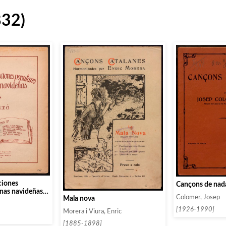
832)
ciones
Cançons de nad
anas navideñas.
Colomer, Josep
Mala nova
[1926-1990]
Morera i Viura, Enric
[1885-1898]