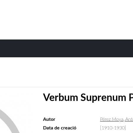
Verbum Suprenum P
Autor
Pérez Moya, Ant
Data de creació
[1910-1930]