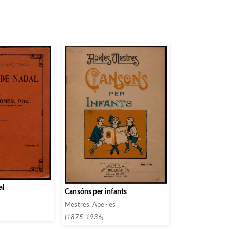
al
Cansóns per infants
Mestres, Apel·les
[1875-1936]