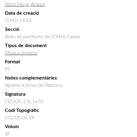
Pérez Moya, Antoni
Data de creació
[1910-1930]
Secció
Arxiu de partitures de l'Orfeó Català
Tipus de document
Música impresa
Format
PS
Notes complementàries
Apareix la firma de Viladoms
Signatura
CEDOC 2.8_1670
Codi Topogràfic
C02.05.04.59
Volum
8f