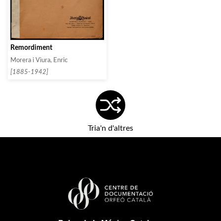
Remordiment
Morera i Viura, Enric
[1885-1942]
Tria'n d'altres