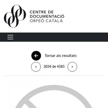
Vés al contingut
Navegació principal
Tornar als resultats
3034 de 4585