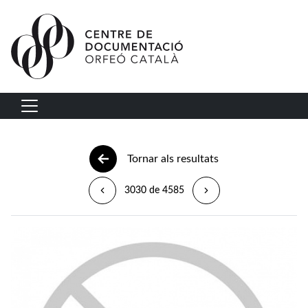
Vés al contingut
Navegació principal
Tornar als resultats
3030 de 4585