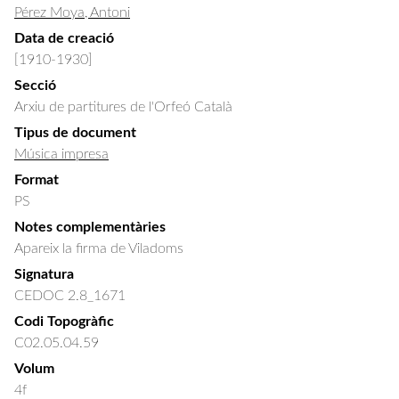
Pérez Moya, Antoni
Data de creació
[1910-1930]
Secció
Arxiu de partitures de l'Orfeó Català
Tipus de document
Música impresa
Format
PS
Notes complementàries
Apareix la firma de Viladoms
Signatura
CEDOC 2.8_1671
Codi Topogràfic
C02.05.04.59
Volum
4f