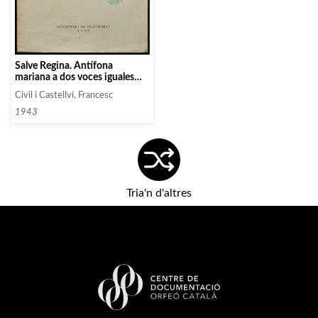
Salve Regina. Antífona
mariana a dos voces iguales
con acompañamiento de
Civil i Castellví, Francesc
organo o armonium
1943
Tria'n d'altres