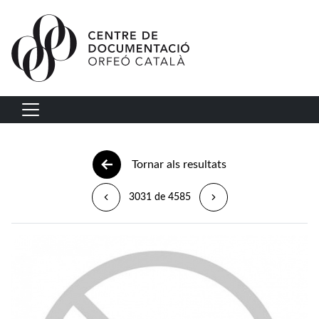
Vés al contingut
Navegació principal
Tornar als resultats
3031 de 4585