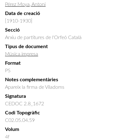
Pérez Moya, Antoni
Data de creació
[1910-1930]
Secció
Arxiu de partitures de l'Orfeó Català
Tipus de document
Música impresa
Format
PS
Notes complementàries
Apareix la firma de Viladoms
Signatura
CEDOC 2.8_1672
Codi Topogràfic
C02.05.04.59
Volum
4f