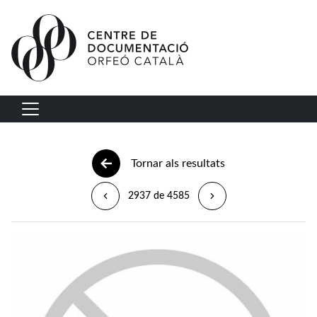
Vés al contingut
Navegació principal
Tornar als resultats
2937 de 4585