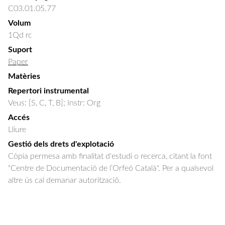
C03.01.05.77
Volum
1Qd rc
Suport
Paper
Matèries
Repertori instrumental
Veus: [S, C, T, B]; Instr: Org
Accés
Lliure
Gestió dels drets d'explotació
Còpia permesa amb finalitat d'estudi o recerca, citant la font
"Centre de Documentació de l’Orfeó Català". Per a qualsevol
altre ús cal demanar autorització.