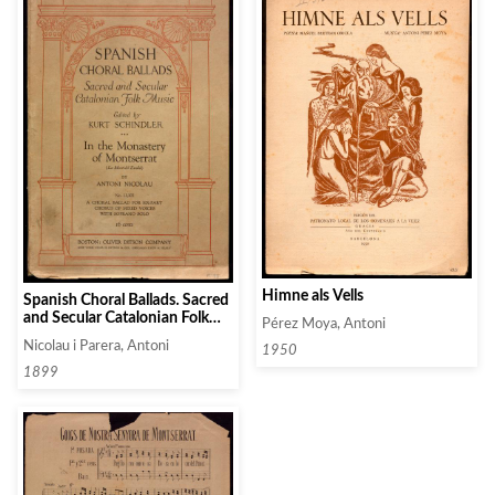
Himne als Vells
Spanish Choral Ballads. Sacred
and Secular Catalonian Folk
Pérez Moya, Antoni
Music. In the Monastery of
Nicolau i Parera, Antoni
1950
Montserrat (La Mort del
Escolá)
1899