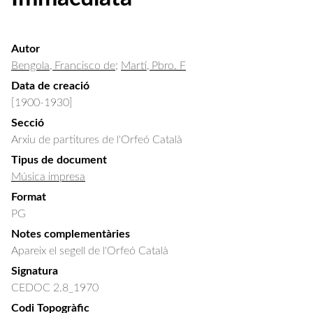
Autor
Bengola, Francisco de
;
Martí, Pbro. F
Data de creació
[1900-1930]
Secció
Arxiu de partitures de l'Orfeó Català
Tipus de document
Música impresa
Format
PG
Notes complementàries
Apareix el segell de l'Orfeó Català
Signatura
CEDOC 2.8_1970
Codi Topogràfic