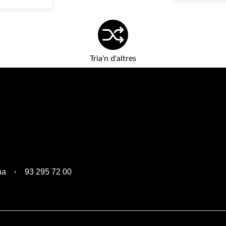
Tria'n d'altres
na
93 295 72 00