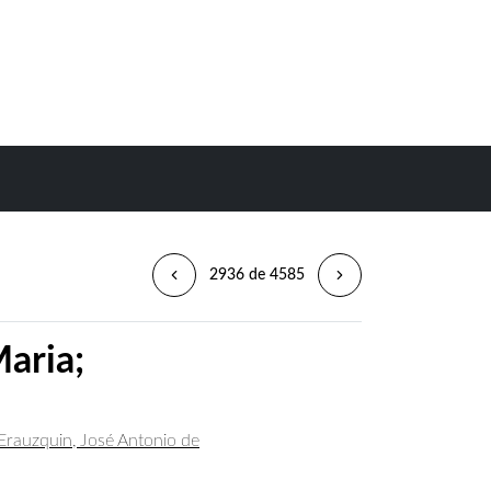
2936 de 4585
aria;
Erauzquin, José Antonio de