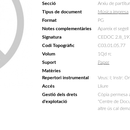
Secció
Arxiu de partitu
Tipus de document
Música impresa
Format
PG
Notes complementàries
Apareix el segell
Signatura
CEDOC 2.8_19
Codi Topogràfic
C03.01.05.77
Volum
1Qd rc
Suport
Paper
Matèries
Repertori instrumental
Veus: I; Instr: 
Accés
Lliure
Gestió dels drets
Còpia permesa am
d'explotació
"Centre de Docum
altre ús cal dem