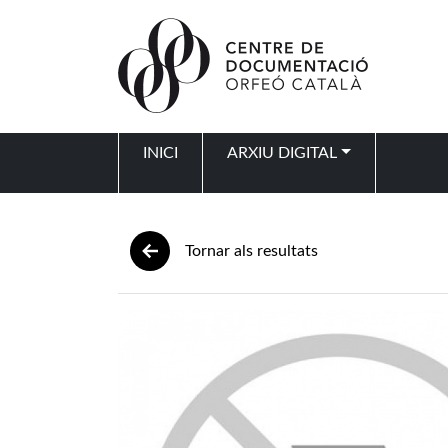
Vés al contingut
INICI
ARXIU DIGITAL
Navegació principal
Tornar als resultats