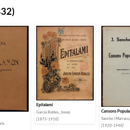
832)
Epitalami
Cansons Popula
García Robles, Josep
Sancho i Marraco
[1875-1910]
ric
[1920-1940]