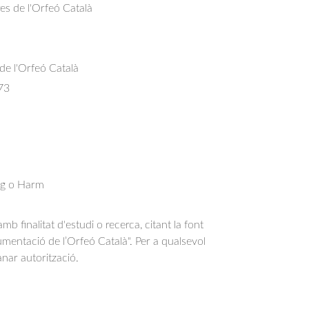
res de l'Orfeó Català
 de l'Orfeó Català
73
Org o Harm
b finalitat d'estudi o recerca, citant la font
entació de l’Orfeó Català". Per a qualsevol
anar autorització.