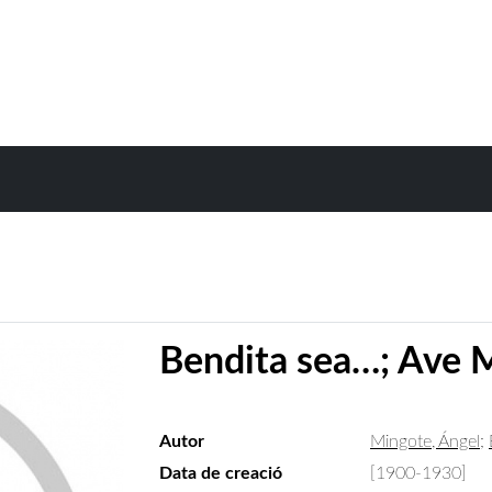
Bendita sea…; Ave M
Autor
Mingote, Ángel
;
Data de creació
[1900-1930]