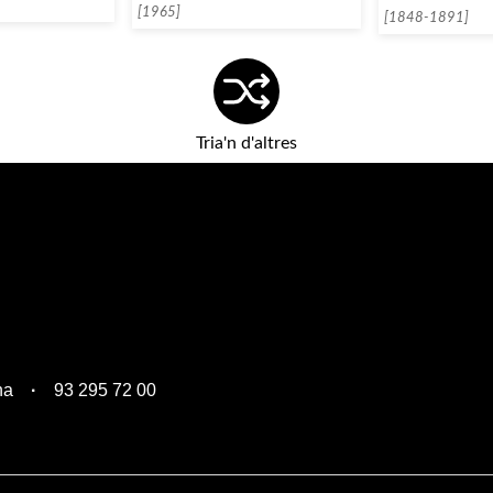
[1965]
[1848-1891]
Tria'n d'altres
na
93 295 72 00