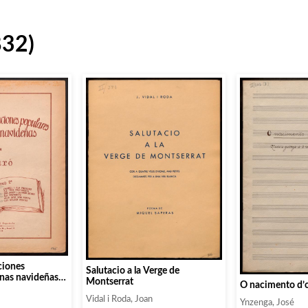
832)
ciones
Salutacio a la Verge de
anas navideñas.
Montserrat
O nacimento d’
Vidal i Roda, Joan
Ynzenga, José