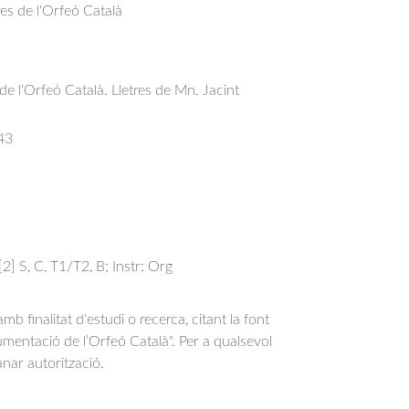
res de l'Orfeó Català
 de l'Orfeó Català. Lletres de Mn. Jacint
43
 [2] S, C, T1/T2, B; Instr: Org
b finalitat d'estudi o recerca, citant la font
entació de l’Orfeó Català". Per a qualsevol
anar autorització.