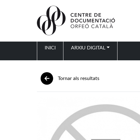
Vés al contingut
INICI
ARXIU DIGITAL
Navegació principal
Tornar als resultats