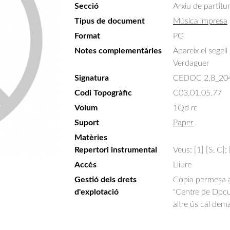
Secció
Arxiu de partitu
Tipus de document
Música impresa
Format
PG
Notes complementàries
Apareix el segell
Verdaguer
Signatura
CEDOC 2.8_20
Codi Topogràfic
C03.01.05.77
Volum
1Qd rc
Suport
Paper
Matèries
Repertori instrumental
Veus: [1] [S, C];
Accés
Lliure
Gestió dels drets
Còpia permesa am
d'explotació
"Centre de Docum
altre ús cal dem