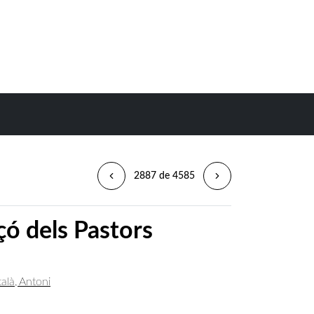
2887 de 4585
nçó dels Pastors
alà, Antoni