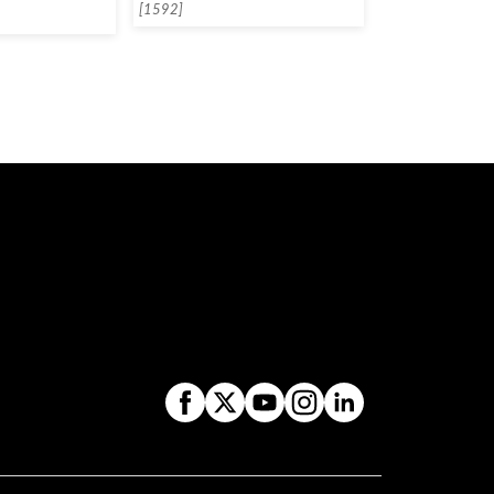
[1592]