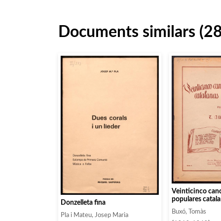
Documents similars (2
Veinticinco can
populares catal
Donzelleta fina
Cuaderno 3
Buxó, Tomàs
Pla i Mateu, Josep Maria