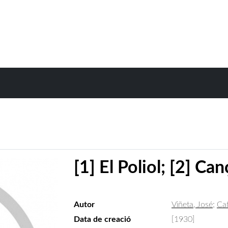
[1] El Poliol; [2] Ca
Autor
Viñeta, José
;
Cat
Data de creació
[1930]