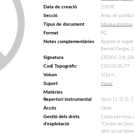
Data de creació
[1929]
Secció
Arxiu de partitu
Tipus de document
Música impresa
Format
PG
Notes complementàries
Apareix el segell
Bernat Fargas; [
Signatura
CEDOC 2.8_20
Codi Topogràfic
C03.01.05.77
Volum
1Qd rc
Suport
Paper
Matèries
Repertori instrumental
Veus: [1-3] [S, C
Accés
Lliure
Gestió dels drets
Còpia permesa am
d'explotació
"Centre de Docum
altre ús cal dem