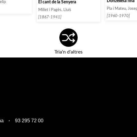
Donzelleta fina
El cant de la Senyera
elip
Pla i Mateu, Jose
Millet i Pagès, Lluís
[1960-1970]
[1867-1941]
Tria'n d'altres
na
93 295 72 00