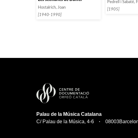
Pedrell i Sabaté, F
Hostalrich, Joan
[1905]
[1940-1990]
Palau de la Música Catalana
C/ Palau de la Música, 4-6
08003
Barcelo