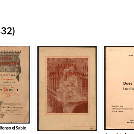
832)
lfonso el Sabio