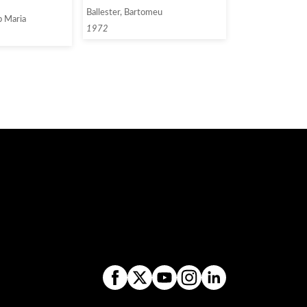
Ballester, Bartomeu
p Maria
1972