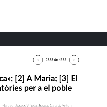
2888 de 4585
a»; [2] A Maria; [3] El
tòries per a el poble
;
Maideu, Josep
;
Viñeta, Josep
;
Català, Antoni