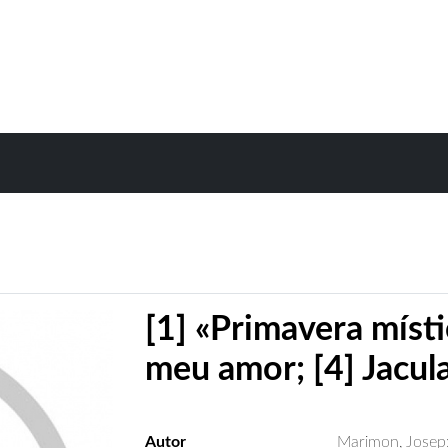
[1] «Primavera místic
meu amor; [4] Jacula
Autor
Marimon, Josep