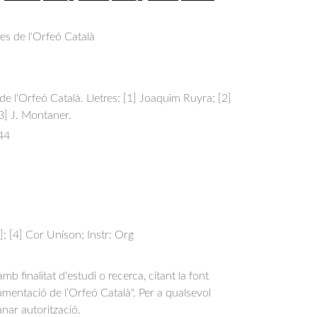
res de l'Orfeó Català
 de l'Orfeó Català. Lletres: [1] Joaquim Ruyra; [2]
3] J. Montaner.
44
]; [4] Cor Uníson; Instr: Org
b finalitat d'estudi o recerca, citant la font
entació de l’Orfeó Català". Per a qualsevol
anar autorització.