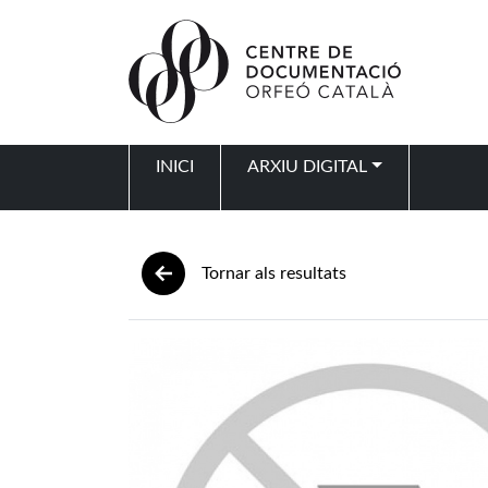
Vés al contingut
INICI
ARXIU DIGITAL
Navegació principal
Tornar als resultats