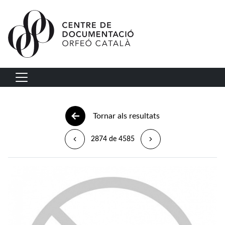
Vés al contingut
Navegació principal
Tornar als resultats
2874 de 4585