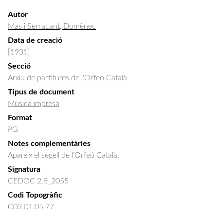
Autor
Mas i Serracant, Domènec
Data de creació
[1931]
Secció
Arxiu de partitures de l'Orfeó Català
Tipus de document
Música impresa
Format
PG
Notes complementàries
Apareix el segell de l'Orfeó Català.
Signatura
CEDOC 2.8_2055
Codi Topogràfic
C03.01.05.77