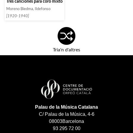
Tres canciones para coro mixto
Moreno Biedma, Ildefonso
[1920-1940]
Tria'n d'altres
Palau de la Música Catalana
C/ Palau de la Música, 4-6
08003
Barcelona
93 295 72 00