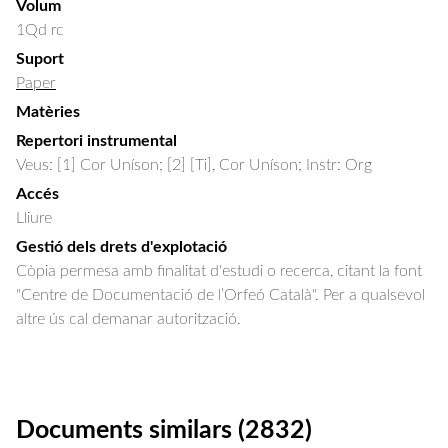
Volum
1Qd rc
Suport
Paper
Matèries
Repertori instrumental
Veus: [1] Cor Uníson; [2] [Ti], Cor Uníson; Instr: Org
Accés
Lliure
Gestió dels drets d'explotació
Còpia permesa amb finalitat d'estudi o recerca, citant la font
"Centre de Documentació de l’Orfeó Català". Per a qualsevol
altre ús cal demanar autorització.
Documents similars (2832)