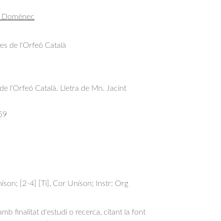
t, Domènec
res de l'Orfeó Català
 de l'Orfeó Català. Lletra de Mn. Jacint
59
íson; [2-4] [Ti], Cor Uníson; Instr: Org
b finalitat d'estudi o recerca, citant la font