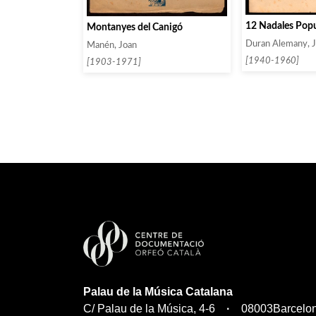
12 Nadales Popu
Montanyes del Canigó
Duran Alemany, 
Manén, Joan
[1940-1960]
[1903-1971]
Palau de la Música Catalana
C/ Palau de la Música, 4-6
08003
Barcelo