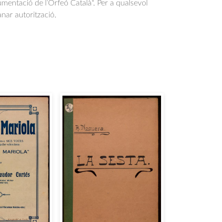
entació de l’Orfeó Català". Per a qualsevol
anar autorització.