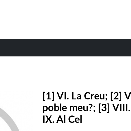
[1] VI. La Creu; [2] V
poble meu?; [3] VIII
IX. Al Cel