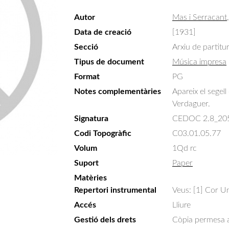
Autor
Mas i Serracan
Data de creació
[1931]
Secció
Arxiu de partitu
Tipus de document
Música impresa
Format
PG
Notes complementàries
Apareix el segell
Verdaguer.
Signatura
CEDOC 2.8_20
Codi Topogràfic
C03.01.05.77
Volum
1Qd rc
Suport
Paper
Matèries
Repertori instrumental
Veus: [1] Cor Un
Accés
Lliure
Gestió dels drets
Còpia permesa am