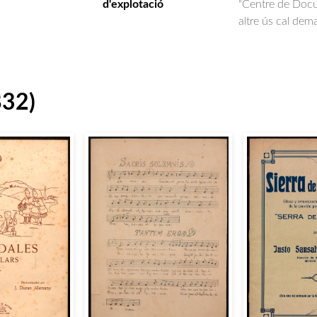
d'explotació
"Centre de Docum
altre ús cal dem
832)