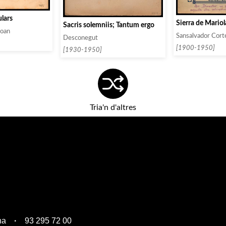
lars
Sierra de Mariol
Sacris solemniis; Tantum ergo
Joan
Sansalvador Corté
Desconegut
[1900-1950]
[1930-1950]
Tria'n d'altres
na
93 295 72 00