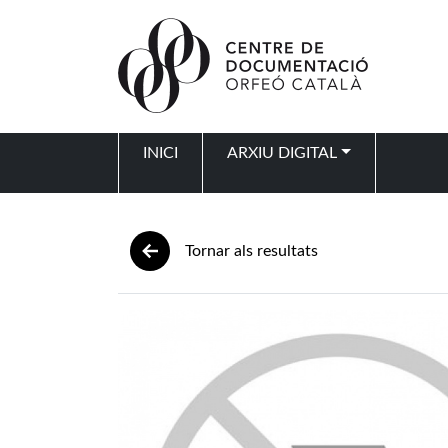
Vés al contingut
INICI
ARXIU DIGITAL
Navegació principal
Tornar als resultats