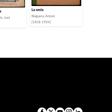
La sesta
a
Noguera, Antoni
s, Just
[1858-1904]