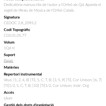
Dedicatòria manuscrita de l'autor a l'Orfeó als Qd. Apareix el
segell de l'Arxiu de Música de l'Orfeó Català.
Signatura
CEDOC 2.8_2093.2
Codi Topogràfic
C03.01.05.77
Volum
1Qd rc
Suport
Paper
Matèries
Repertori instrumental
Veus: [1, 2, 4, 8] [Ti], S, C, T, B; [3, 5, 9] [Ti], Cor Uníson; [6, 7]
[Ti]1/2, S, C, T, B; [10] [Ti]1/2, Cor Uníson; Instr: Org
Accés
Lliure
Gestió dels drets d'explotació