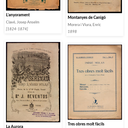
L’anyorament
Montanyes de Canigó
Clavé, Josep Anselm
Morera i Viura, Enric
[1824-1874]
1898
Tres obres molt fàcils
La Aurora