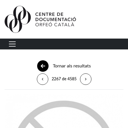
Vés al contingut
Navegació principal
Tornar als resultats
2267 de 4585