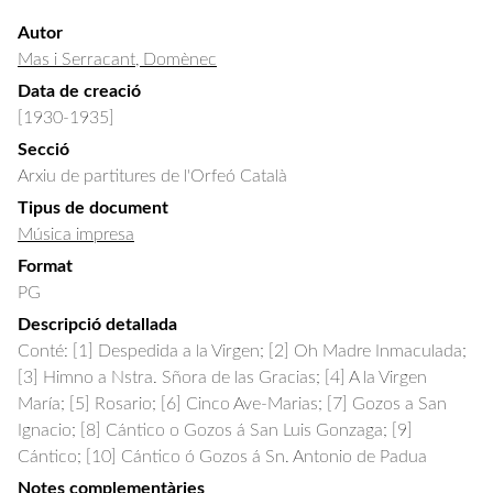
Autor
Mas i Serracant, Domènec
Data de creació
[1930-1935]
Secció
Arxiu de partitures de l'Orfeó Català
Tipus de document
Música impresa
Format
PG
Descripció detallada
Conté: [1] Despedida a la Virgen; [2] Oh Madre Inmaculada; 
[3] Himno a Nstra. Sñora de las Gracias; [4] A la Virgen 
María; [5] Rosario; [6] Cinco Ave-Marias; [7] Gozos a San 
Ignacio; [8] Cántico o Gozos á San Luis Gonzaga; [9] 
Cántico; [10] Cántico ó Gozos á Sn. Antonio de Padua
Notes complementàries