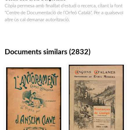
Còpia permesa amb finalitat d'estudi o recerca, citant la font
"Centre de Documentació de l’Orfeó Català". Per a qualsevol
altre ús cal demanar autorització.
Documents similars (2832)