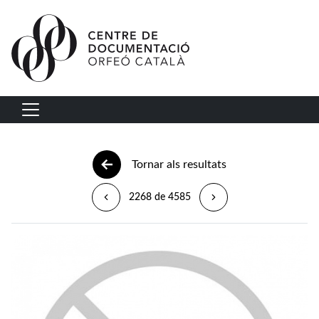
Vés al contingut
Navegació principal
Tornar als resultats
2268 de 4585