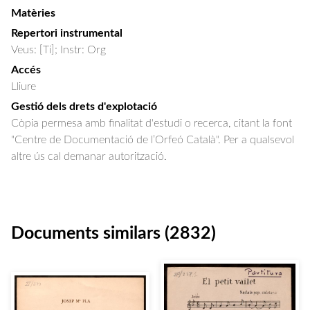
Matèries
Repertori instrumental
Veus: [Ti]; Instr: Org
Accés
Lliure
Gestió dels drets d'explotació
Còpia permesa amb finalitat d'estudi o recerca, citant la font
"Centre de Documentació de l’Orfeó Català". Per a qualsevol
altre ús cal demanar autorització.
Documents similars (2832)