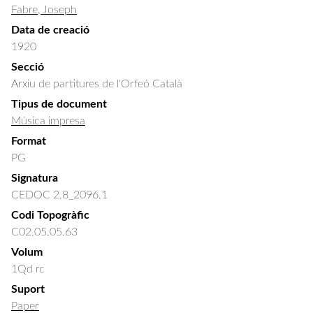
Fabre, Joseph
Data de creació
1920
Secció
Arxiu de partitures de l'Orfeó Català
Tipus de document
Música impresa
Format
PG
Signatura
CEDOC 2.8_2096.1
Codi Topogràfic
C02.05.05.63
Volum
1Qd rc
Suport
Paper