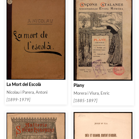
La Mort del Escolà
Plany
Nicolau i Parera, Antoni
Morera i Viura, Enric
[1899-1979]
[1885-1897]