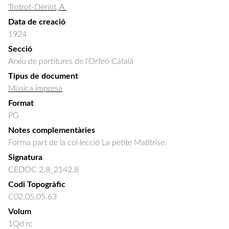
Trotrot-Dériot, A.
Data de creació
1924
Secció
Arxiu de partitures de l'Orfeó Català
Tipus de document
Música impresa
Format
PG
Notes complementàries
Forma part de la col·lecció La petite Matîtrise.
Signatura
CEDOC 2.8_2142.8
Codi Topogràfic
C02.05.05.63
Volum
1Qd rc