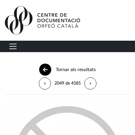
Vés al contingut
Navegació principal
Tornar als resultats
2049 de 4585