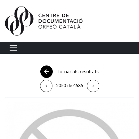
Vés al contingut
Navegació principal
Tornar als resultats
2050 de 4585