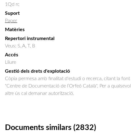
1Qd rc
Suport
Paper
Matèries
Repertori instrumental
Veus: S, A, T, B
Accés
Lliure
Gestió dels drets d'explotació
Còpia permesa amb finalitat d'estudi o recerca, citant la font
"Centre de Documentació de l’Orfeó Català". Per a qualsevol
altre ús cal demanar autorització.
Documents similars (2832)