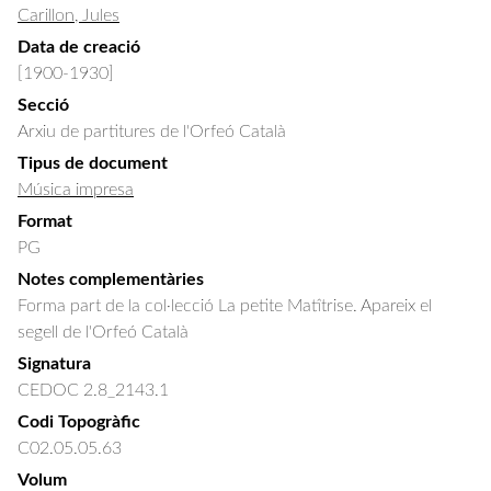
Carillon, Jules
Data de creació
[1900-1930]
Secció
Arxiu de partitures de l'Orfeó Català
Tipus de document
Música impresa
Format
PG
Notes complementàries
Forma part de la col·lecció La petite Matîtrise. Apareix el
segell de l'Orfeó Català
Signatura
CEDOC 2.8_2143.1
Codi Topogràfic
C02.05.05.63
Volum