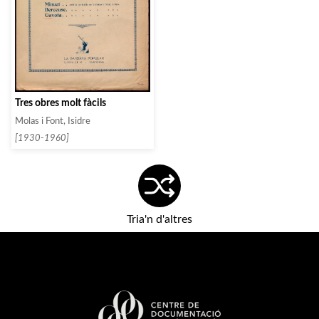
Tres obres molt fàcils
Molas i Font, Isidre
[1930-1960]
Tria'n d'altres