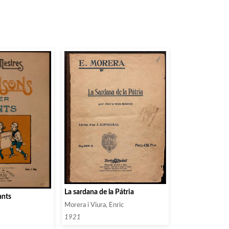
La sardana de la Pátria
ants
Morera i Viura, Enric
s
1921