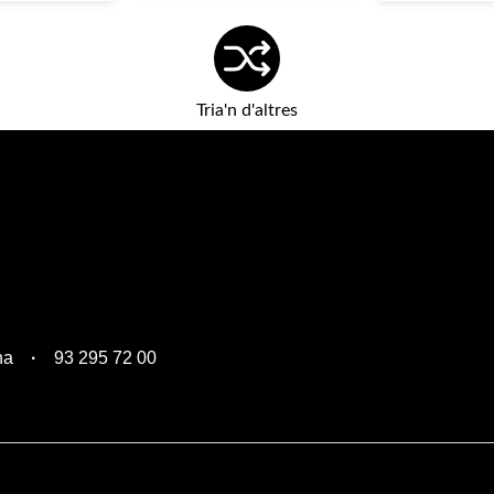
Tria'n d'altres
na
93 295 72 00