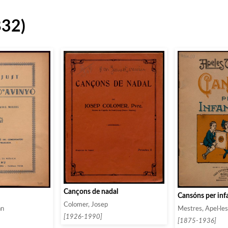
832)
Cançons de nadal
Cansóns per inf
Colomer, Josep
an
Mestres, Apel·le
[1926-1990]
[1875-1936]