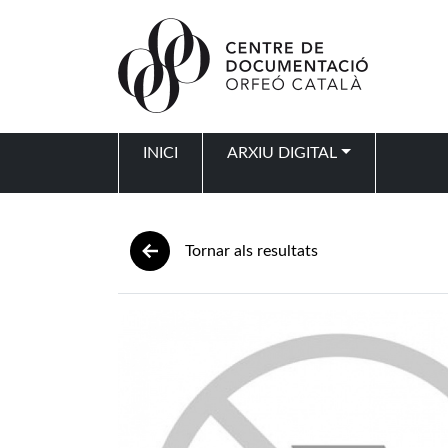
Vés al contingut
INICI
ARXIU DIGITAL
Navegació principal
Tornar als resultats