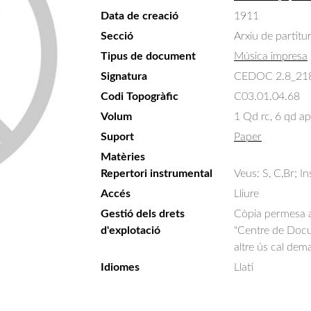
Data de creació
1911
Secció
Arxiu de partitu
Tipus de document
Música impresa
Signatura
CEDOC 2.8_21
Codi Topogràfic
C03.01.04.68
Volum
1 Qd rc, 6 qd ap
Suport
Paper
Matèries
Repertori instrumental
Veus: S, C,Br; In
Accés
Lliure
Gestió dels drets
Còpia permesa am
d'explotació
"Centre de Docum
altre ús cal dem
Idiomes
Llatí