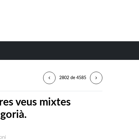
2802 de 4585
tres veus mixtes
gorià.
oni