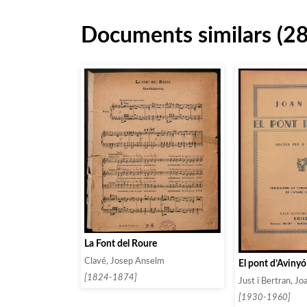
Documents similars (2
La Font del Roure
Clavé, Josep Anselm
El pont d’Avinyó
[1824-1874]
Just i Bertran, Jo
[1930-1960]