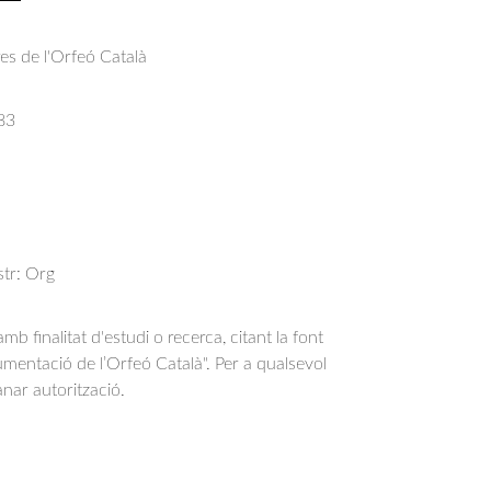
res de l'Orfeó Català
83
str: Org
b finalitat d'estudi o recerca, citant la font
entació de l’Orfeó Català". Per a qualsevol
anar autorització.